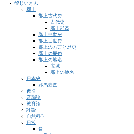
髭じいさん
郡上
郡上古代史
古代史
郡上郡衙
郡上中世史
郡上近世史
郡上の方言と歴史
郡上の民俗
郡上の地名
広域
郡上の地名
日本史
邪馬臺国
仮名
音韻論
教育論
評論
自然科学
日常
食