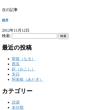
次の記事
銭考
2012年11月12日
検索:
最近の投稿
那留（なる）
西瓜
起（おこし）
失日
阿多岐（あたぎ）
カテゴリー
語源
未分類