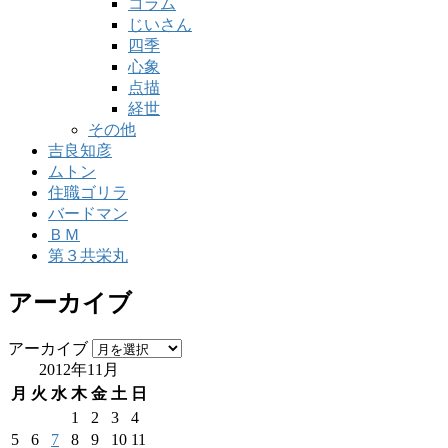
コラム
じいさん
四季
心象
点描
経世
その他
吉良知彦
ムトン
住職ゴリラ
バードマン
ＢＭ
第３共栄丸
アーカイブ
アーカイブ
2012年11月
月
火
水
木
金
土
日
1
2
3
4
5
6
7
8
9
10
11