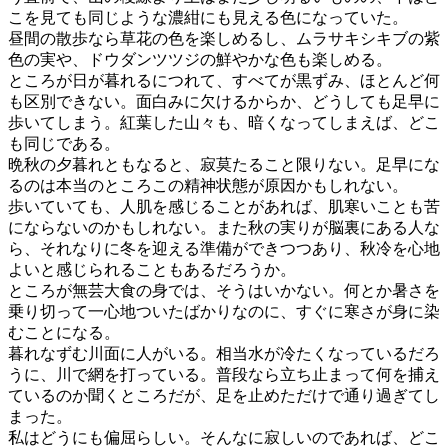
こを見ても同じような濃紺にも見える色になっていた。
昼間の散歩なら草花の色を楽しめるし、ムラサキシキブの紫
色の実や、ドウダンツツジの鮮やかな色も楽しめる。
ところが日が暮れるにつれて、すべてが黒ずみ、ほとんど何
も区別できない。面白みに欠けるからか、どうしても足早に
歩いてしまう。紅葉した山々も、暗くなってしまえば、どこ
も同じである。
晩秋の夕暮れともなると、寂莫たること限りない。足早にな
るのは本当のところこの精神状態が原因かもしれない。
歩いていても、人肌を感じることがあれば、肌寒いことも苦
にならないのかもしれない。また秋の実りが脳裏にある人な
ら、それなりに冬を迎える準備ができつつあり、秋冷を心地
よいと感じられることもあるだろうか。
ところが無芸大食の身では、そうはいかない。何とか暑さを
乗り切って一心地ついたばかりなのに、すぐに寒さが身に染
むことになる。
暮れなずむ川面に人がいる。相当水が冷たくなっているだろ
うに、川で網を打っている。普段なら立ち止まって何を捕え
ているのか聞くところだが、足を止めただけで通り過ぎてし
まった。
私はどうにも偏屈らしい。そんなに寂しいのであれば、どこ