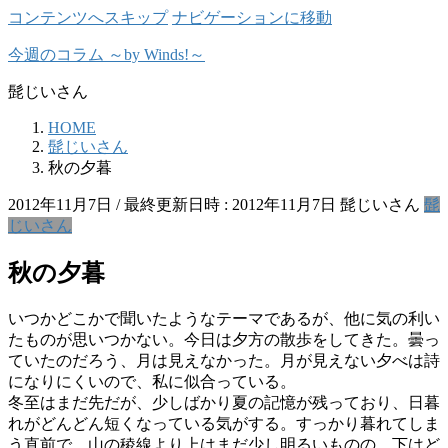
コンテンツへスキップ
ナビゲーションに移動
今週のコラム ～by Winds!～
髭じいさん
HOME
髭じいさん
秋の夕暮
2012年11月7日
/ 最終更新日時 :
2012年11月7日
髭じいさん
髭
じいさん
秋の夕暮
いつかどこかで聞いたようなテーマであるが、他に気の利い
たものが思いつかない。今日は夕方の散歩をしてきた。曇っ
ていたのだろう、月は見えなかった。月が見えない夕べは詩
になりにくいので、私に似合っている。
冬至はまだ先だが、少しばかり夏の記憶が残っており、日暮
れがどんどん短くなっている気がする。すっかり暮れてしま
う直前で、山の稜線より上はまだ少し明るいものの、下はど