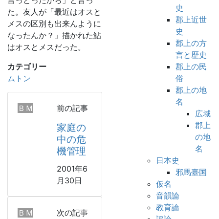
言っとったから」と言っ
史
た。友人が「最近はオスと
郡上近世
メスの区別も出来んように
史
なったんか？」描かれた鮎
郡上の方
はオスとメスだった。
言と歴史
カテゴリー
郡上の民
ムトン
俗
郡上の地
名
ＢＭ
前の記事
広域
郡上
家庭の
の地
中の危
名
機管理
日本史
2001年6
邪馬臺国
月30日
仮名
音韻論
教育論
ＢＭ
次の記事