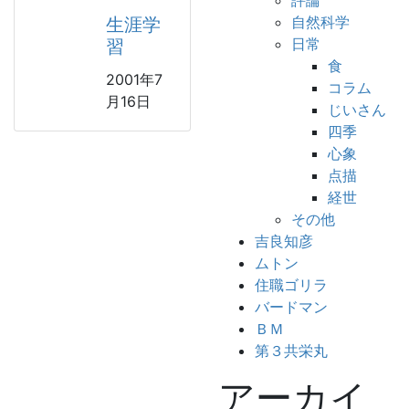
評論
自然科学
生涯学
日常
習
食
2001年7
コラム
月16日
じいさん
四季
心象
点描
経世
その他
吉良知彦
ムトン
住職ゴリラ
バードマン
ＢＭ
第３共栄丸
アーカイ