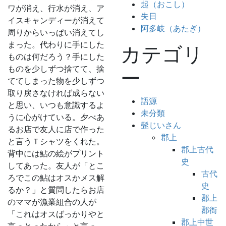
起（おこし）
ワが消え、行水が消え、ア
失日
イスキャンディーが消えて
阿多岐（あたぎ）
周りからいっぱい消えてし
まった。代わりに手にした
カテゴリ
ものは何だろう？手にした
ものを少しずつ捨てて、捨
ー
ててしまった物を少しずつ
取り戻さなければ成らない
語源
と思い、いつも意識するよ
未分類
うに心がけている。夕べあ
髭じいさん
るお店で友人に店で作った
郡上
と言うＴシャツをくれた。
郡上古代
背中には鮎の絵がプリント
史
してあった。友人が「とこ
古代
ろでこの鮎はオスかメス解
史
るか？」と質問したらお店
郡上
のママが漁業組合の人が
郡衙
「これはオスばっかりやと
郡上中世