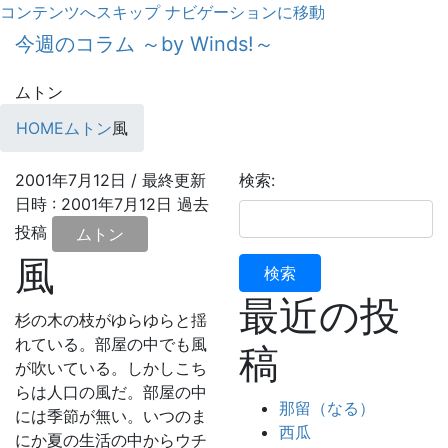
コンテンツへスキップ
ナビゲーションに移動
今週のコラム ～by Winds!～
ムトン
HOME
ムトン
風
2001年7月12日
/ 最終更新
検索:
日時 :
2001年7月12日
過去
投稿
ムトン
風
最近の投
杉の木の枝がゆらゆらと揺
れている。部屋の中でも風
稿
が吹いている。しかしこち
らは人口の風だ。部屋の中
那留（なる）
には季節が無い。いつのま
西瓜
にか夏の生活の中からウチ