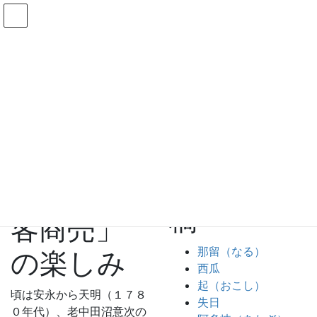
コンテンツへスキップ
ナビゲーションに移動
今週のコラム ～by Winds!～
ＢＭ
HOME
ＢＭ
小説「剣客商売」の楽しみ
2001年12月18日
/ 最終更
検索:
新日時 :
2001年12月18日
過去投稿
ＢＭ
最近の投
小説「剣
稿
客商売」
那留（なる）
の楽しみ
西瓜
起（おこし）
頃は安永から天明（１７８
失日
０年代）、老中田沼意次の