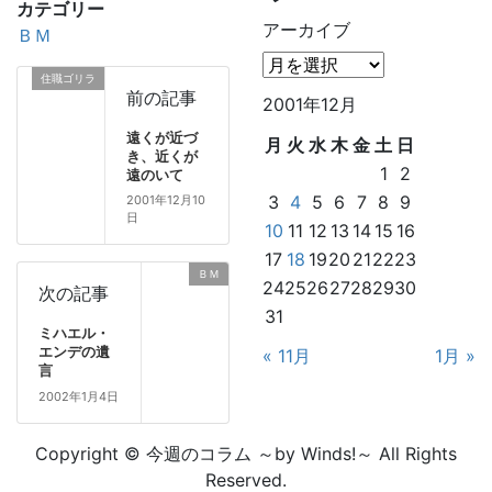
カテゴリー
アーカイブ
ＢＭ
住職ゴリラ
前の記事
2001年12月
遠くが近づ
月
火
水
木
金
土
日
き、近くが
1
2
遠のいて
3
4
5
6
7
8
9
2001年12月10
日
10
11
12
13
14
15
16
17
18
19
20
21
22
23
ＢＭ
24
25
26
27
28
29
30
次の記事
31
ミハエル・
エンデの遺
« 11月
1月 »
言
2002年1月4日
Copyright © 今週のコラム ～by Winds!～ All Rights
Reserved.