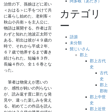
阿多岐（あたぎ）
治世の下、孫娘ほどに若い
＜おはる＞に手をつけて共
カテゴリ
に暮らし始めた、老剣客＜
秋山小兵衛＞を主人公に、
ー
物語は展開する。作者は言
わずと知れた池波正太郎で
語源
ある。初出は彼が４９歳の
未分類
時で、それから平成２年、
髭じいさん
６７歳で他界するまで書き
郡上
続けられた。短編８３作、
郡上古代
長編４作の、全１６巻とな
史
った。
古代
史
筆者は物覚えが悪いの
郡上
か、感性が鈍いの判らない
郡衙
が、読み返す度に新たな発
郡上中世
見や、違った楽しみを覚え
史
る。初めてこの作品を読ん
郡上近世