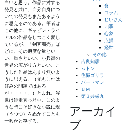
白いと思う。作品に対する
食
発見と共に、自分自身につ
コラム
いての発見もまたあるよう
じいさん
に思えるのである。筆者は
四季
この他に、ギャビン・ライ
心象
アルの作品をしつこく愛し
点描
ているが、「剣客商売」ほ
経世
どに、その適度な量とい
その他
い、重さといい、小兵衛の
吉良知彦
世界の広がり方といい、こ
ムトン
うした作品はあまり無いよ
住職ゴリラ
うに思える。（尤もこれは
バードマン
好みの問題ではある
ＢＭ
が・・・・。）とまれ、浮
第３共栄丸
世は師走真っ只中、このよ
うな時こそ好きな小説に現
アーカイ
（うつつ）をぬかすことも
一興かと存ずる。
ブ