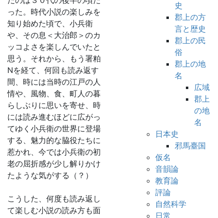
だのは３０代の後半の頃だ
史
った。時代小説の楽しみを
郡上の方
知り始めた頃で、小兵衛
言と歴史
や、その息＜大治郎＞のカ
郡上の民
ッコよさを楽しんでいたと
俗
思う。それから、もう署粕
郡上の地
Nを経て、何回も読み返す
名
間、時には当時の江戸の人
広域
情や、風物、食、町人の暮
郡上
らしぶりに思いを寄せ、時
の地
には読み進むほどに広がっ
名
てゆく小兵衛の世界に登場
日本史
する、魅力的な脇役たちに
邪馬臺国
惹かれ、今では小兵衛の初
仮名
老の屈折感が少し解りかけ
音韻論
たような気がする（？）
教育論
評論
こうした、何度も読み返し
自然科学
て楽しむ小説の読み方も面
日常