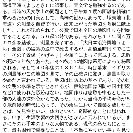
高橋至時（よしとき）に師事し、天文学を勉強するのであ
る。当時の天文学上の問題として子午線１度の距離を精確に
求めるための口実として、高橋の勧めもあって、蝦夷地（北
海道）の測量を自費で行い、出来上がった地図を幕府に献上
した。これが認められて、公費で日本全国の地図作りを開始
することとなる。５６歳の時である。それから１７年間４万
キロ余を踏破し、測量を完了する。「大日本沿海輿地（よ
ち）全図」の編纂の途中で死去するが、高橋至時はすでに亡
く、その子景保（かげやす）や弟子によって完成する。忠敬
の死の３年後であった。その後この地図は幕府によって秘蔵
される。そして４０年後の１８６１年、時は幕末、イギリス
の測量隊がこの地図を見て、その正確さに驚き、測量を取り
やめたと言われている。地図は国防上の基本であり、その国
の文明の水準を示すとされるが、伊能地図は国防や国土開発
などに使われた形跡はない。地図作りは忠敬を中心とした一
部の人達の探究心からであった。しかも当時の平均寿命が５
０歳前後の時代にあって、その余生において偉業を成したこ
とは、先見性といい、体力といい、奇跡的なことに思われ
る。いま、生涯学習の大切さがさかんに云われているが、ま
さにそのお手本のような人物である。現代の私たちにとっ
て、最も困難で重要なことは、「本当にやりたい事」を見つ