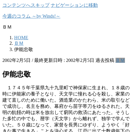
コンテンツへスキップ
ナビゲーションに移動
今週のコラム ～by Winds!～
ＢＭ
HOME
ＢＭ
伊能忠敬
2002年2月5日
/ 最終更新日時 :
2002年2月5日
過去投稿
ＢＭ
伊能忠敬
１７４５年千葉県九十九里町で神保家に生まれ、１８歳の
時に伊能家の養子となり、天文学に憧れる心を殺し、家業の
建て直しのために働いた。酒造業のかたわら、米の取引など
で成功し、名主を務め、幕府から苗字帯刀をゆるされた。天
明の飢饉の時は米を放出して窮民の救済にあたった。そうし
た多忙の中でも、暦学（天文学）から離れず、独学で学んで
いた。５０歳になって、家督を長男にゆずり、ようやく「好
きな事で生きる」ことを決心する。江戸に出て十数歳年下の