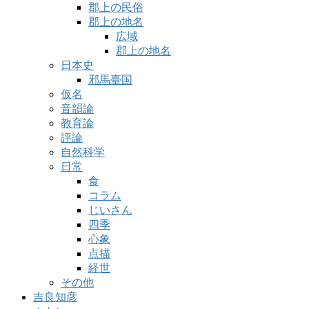
郡上の民俗
郡上の地名
広域
郡上の地名
日本史
邪馬臺国
仮名
音韻論
教育論
評論
自然科学
日常
食
コラム
じいさん
四季
心象
点描
経世
その他
吉良知彦