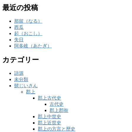
最近の投稿
那留（なる）
西瓜
起（おこし）
失日
阿多岐（あたぎ）
カテゴリー
語源
未分類
髭じいさん
郡上
郡上古代史
古代史
郡上郡衙
郡上中世史
郡上近世史
郡上の方言と歴史