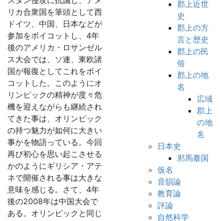
スタン侵攻に抗議し、アメ
郡上近世
リカ合衆国を筆頭として西
史
ドイツ、中国、日本などが
郡上の方
参加をボイコットし、4年
言と歴史
後のアメリカ・ロサンゼル
郡上の民
ス大会では、ソ連、東欧諸
俗
国が報復としてこれをボイ
郡上の地
コットした。このようにオ
名
リンピックの精神が度々危
広域
機を迎えながらも継続され
郡上
てきた事は、オリンピック
の地
の持つ魅力が如何に大きい
名
事かを物語っている。今回
日本史
再び初心を思い起こさせる
邪馬臺国
かのようにギリシア・アテ
仮名
ネで開催される事は大きな
音韻論
意味を感じる。さて、4年
教育論
後の2008年は中国大会で
評論
ある。オリンピックと同じ
自然科学