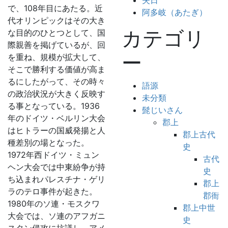
失日
で、108年目にあたる。近
阿多岐（あたぎ）
代オリンピックはその大き
カテゴリ
な目的のひとつとして、国
際親善を掲げているが、回
ー
を重ね、規模が拡大して、
そこで勝利する価値が高ま
るにしたがって、その時々
語源
の政治状況が大きく反映す
未分類
る事となっている。1936
髭じいさん
年のドイツ・ベルリン大会
郡上
はヒトラーの国威発揚と人
郡上古代
種差別の場となった。
史
1972年西ドイツ・ミュン
古代
ヘン大会では中東紛争が持
史
ち込まれパレスチナ・ゲリ
郡上
ラのテロ事件が起きた。
郡衙
1980年のソ連・モスクワ
郡上中世
大会では、ソ連のアフガニ
史