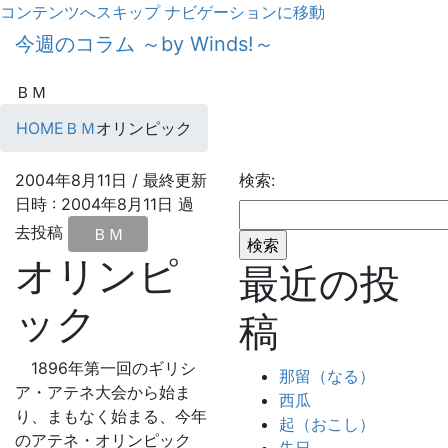
コンテンツへスキップ
ナビゲーションに移動
今週のコラム ～by Winds!～
ＢＭ
HOME
ＢＭ
オリンピック
2004年8月11日
/ 最終更新
検索:
日時 :
2004年8月11日
過
去投稿
ＢＭ
オリンピ
最近の投
ック
稿
1896年第一回のギリシ
那留（なる）
ア・アテネ大会から始ま
西瓜
り、まもなく始まる、今年
起（おこし）
のアテネ・オリンピック