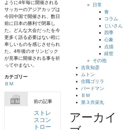
ように4年毎に開催される
日常
サッカーのアジアカップは
食
今回中国で開催され、数日
コラム
前に日本の勝利で閉幕し
じいさん
た。どんな大会だったを今
四季
更多く語る必要はない程に
心象
卑しいものを感じさせられ
点描
た。4年後のオリンピック
経世
が見事に開催される事を祈
その他
ってやまない。
吉良知彦
ムトン
カテゴリー
住職ゴリラ
ＢＭ
バードマン
ＢＭ
ＢＭ
前の記事
第３共栄丸
ストレ
アーカイ
スコン
トロー