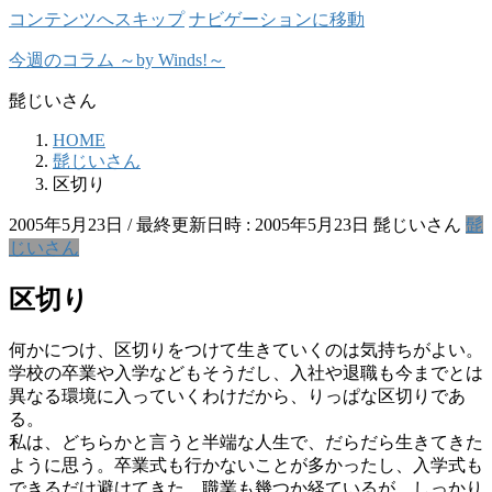
コンテンツへスキップ
ナビゲーションに移動
今週のコラム ～by Winds!～
髭じいさん
HOME
髭じいさん
区切り
2005年5月23日
/ 最終更新日時 :
2005年5月23日
髭じいさん
髭
じいさん
区切り
何かにつけ、区切りをつけて生きていくのは気持ちがよい。
学校の卒業や入学などもそうだし、入社や退職も今までとは
異なる環境に入っていくわけだから、りっぱな区切りであ
る。
私は、どちらかと言うと半端な人生で、だらだら生きてきた
ように思う。卒業式も行かないことが多かったし、入学式も
できるだけ避けてきた。職業も幾つか経ているが、しっかり