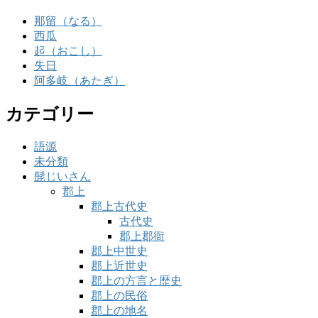
那留（なる）
西瓜
起（おこし）
失日
阿多岐（あたぎ）
カテゴリー
語源
未分類
髭じいさん
郡上
郡上古代史
古代史
郡上郡衙
郡上中世史
郡上近世史
郡上の方言と歴史
郡上の民俗
郡上の地名