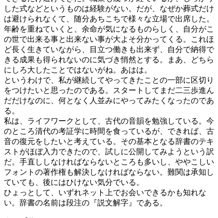
した式などというものは経験がない。だが、なぜか葬式だけ
は避けられなくて、随分あちこちで様々な立場で出席した。
年齢を重ねていくと、余命が気になるものらしく、自分がこ
の世で出来る事と出来ない事が大よそ分かってくる。これほ
ど長く生きていながら、目立つ働きも出来ず、自分で納得で
きる成果も得られないのに気づき悄然とする。まあ、どちら
にしろ大したことではないがね。あはは。
というわけで、私が継続してやってきたことの一部に区切り
をつけたいと思ったのである。スタートしてまだ二三歩進ん
だだけなのに、何となく人並みにやってみたくなったのであ
る。
私は、ライフワークとして、古代の音韻を勉強している。今
のところ清代の考証学に時間を食っているが、できれば、古
音の復元をしたいと考えている。その基本となる辞書のテキ
ストがほぼ入力できたので、試しに公開してみようという訳
だ。手直ししなければならないところも多いし、ややこしい
フォントの著作権も解決しなければならない。難関は承知し
ていても、後にはひけない気分でいる。
ひょっとして、いずれネット上でお会いできるかも知れな
い。辞書の名前は段注の『説文解字』である。