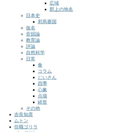
広域
郡上の地名
日本史
邪馬臺国
仮名
音韻論
教育論
評論
自然科学
日常
食
コラム
じいさん
四季
心象
点描
経世
その他
吉良知彦
ムトン
住職ゴリラ