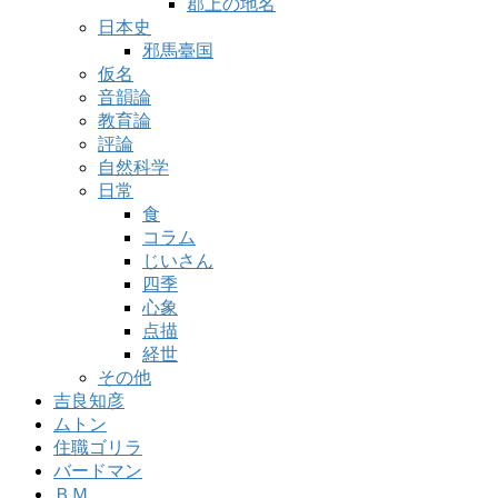
郡上の地名
日本史
邪馬臺国
仮名
音韻論
教育論
評論
自然科学
日常
食
コラム
じいさん
四季
心象
点描
経世
その他
吉良知彦
ムトン
住職ゴリラ
バードマン
ＢＭ