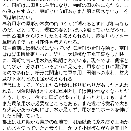
る。同町は吉田川の左岸になり、南町の西の端にあたる。こ
の例からすると、東町という町名がまだ腑に落ちないが、今
回は触れない。
島谷用水の原形が常友の街づくりに遡れるとすれば相当なも
のだ。だとしても、現在の姿とはだいぶ違っていただろう。
一部乙姫川から取水したとも考えられるし、赤谷川の水を一
旦貯めて使った可能性も考えられる。
江戸前期には街の形になっていた塩屋町や新町を除き、南町
はほぼ田園地帯だった。近年、大規模な下水工事をした時
に、新町で古い用水路が確認されている。現在では、側溝と
して水が二分されているように見える。用水がこれに淵源す
るのであれば、枡形に関連して軍事用、田畑への水利、防火
及び下水などの用途が考えられる。
時代によって、その主たる用途に移り変わりがあったと思わ
れる。明治以後はさすがに軍用としては使われなくなっただ
ろう。しかし、徐々に田畑が減ってしまったとしても、まだ
まだ農業用水が必要なところもある。また近ごろ愛宕で大き
な火災があった時には、水が足りず、用水までホースを伸ば
したと聞いている。
郡上は江戸期から繭糸の産地で、明治以後に糸を紡ぐ工場が
この水を使っていたと云うし、かつて小規模ながら発電用と