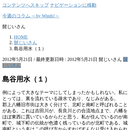
コンテンツへスキップ
ナビゲーションに移動
今週のコラム ～by Winds!～
髭じいさん
HOME
髭じいさん
島谷用水（１）
2012年5月21日
/ 最終更新日時 :
2012年5月21日
髭じいさん
髭
じいさん
島谷用水（１）
例によって大きなテーマにしてしまったかもしれない。私に
とっては、裏を流れている疎水であり、なじみがある。
郡上八幡旧市街は大きく分けて、北町と南町と呼ばれること
がある。これは吉田川が、長良川との合流地点まで、八幡を
ほぼ東西に貫いているからだと思う。私が住んでいるのが南
町で、城下町の伝統が色濃く残っているのが北町である。城
南町という名はこの呼び方からすればすんなり受け入れられ