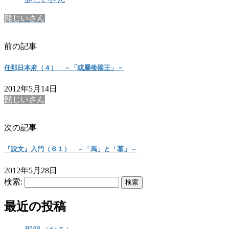
髭じいさん
前の記事
任那日本府（４） －「或屬倭國王」－
2012年5月14日
髭じいさん
次の記事
『説文』入門（６１） －「馬」と「慕」－
2012年5月28日
検索:
最近の投稿