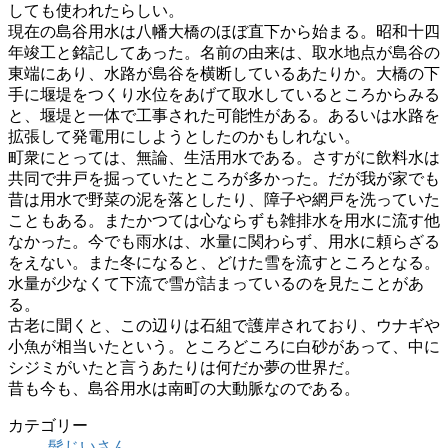
しても使われたらしい。
現在の島谷用水は八幡大橋のほぼ直下から始まる。昭和十四
年竣工と銘記してあった。名前の由来は、取水地点が島谷の
東端にあり、水路が島谷を横断しているあたりか。大橋の下
手に堰堤をつくり水位をあげて取水しているところからみる
と、堰堤と一体で工事された可能性がある。あるいは水路を
拡張して発電用にしようとしたのかもしれない。
町衆にとっては、無論、生活用水である。さすがに飲料水は
共同で井戸を掘っていたところが多かった。だが我が家でも
昔は用水で野菜の泥を落としたり、障子や網戸を洗っていた
こともある。またかつては心ならずも雑排水を用水に流す他
なかった。今でも雨水は、水量に関わらず、用水に頼らざる
をえない。また冬になると、どけた雪を流すところとなる。
水量が少なくて下流で雪が詰まっているのを見たことがあ
る。
古老に聞くと、この辺りは石組で護岸されており、ウナギや
小魚が相当いたという。ところどころに白砂があって、中に
シジミがいたと言うあたりは何だか夢の世界だ。
昔も今も、島谷用水は南町の大動脈なのである。
カテゴリー
髭じいさん