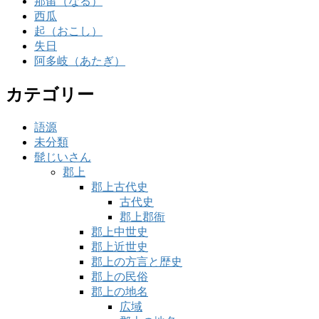
那留（なる）
西瓜
起（おこし）
失日
阿多岐（あたぎ）
カテゴリー
語源
未分類
髭じいさん
郡上
郡上古代史
古代史
郡上郡衙
郡上中世史
郡上近世史
郡上の方言と歴史
郡上の民俗
郡上の地名
広域