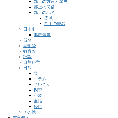
郡上の方言と歴史
郡上の民俗
郡上の地名
広域
郡上の地名
日本史
邪馬臺国
仮名
音韻論
教育論
評論
自然科学
日常
食
コラム
じいさん
四季
心象
点描
経世
その他
吉良知彦