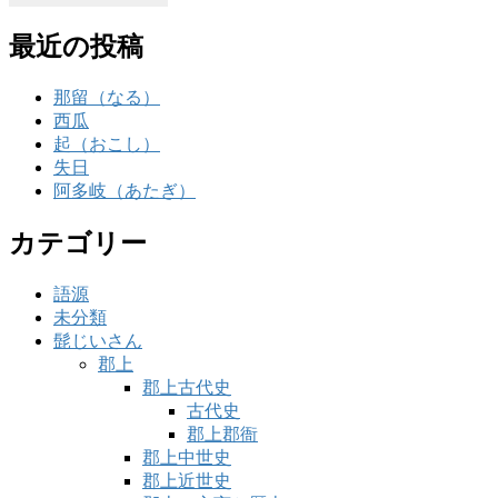
最近の投稿
那留（なる）
西瓜
起（おこし）
失日
阿多岐（あたぎ）
カテゴリー
語源
未分類
髭じいさん
郡上
郡上古代史
古代史
郡上郡衙
郡上中世史
郡上近世史