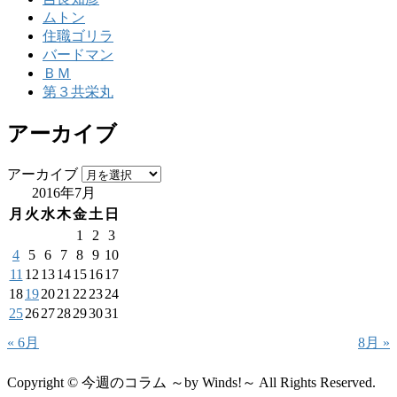
ムトン
住職ゴリラ
バードマン
ＢＭ
第３共栄丸
アーカイブ
アーカイブ
2016年7月
月
火
水
木
金
土
日
1
2
3
4
5
6
7
8
9
10
11
12
13
14
15
16
17
18
19
20
21
22
23
24
25
26
27
28
29
30
31
« 6月
8月 »
Copyright © 今週のコラム ～by Winds!～ All Rights Reserved.