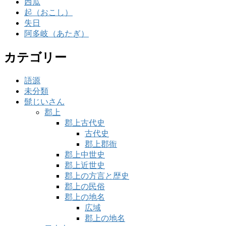
西瓜
起（おこし）
失日
阿多岐（あたぎ）
カテゴリー
語源
未分類
髭じいさん
郡上
郡上古代史
古代史
郡上郡衙
郡上中世史
郡上近世史
郡上の方言と歴史
郡上の民俗
郡上の地名
広域
郡上の地名