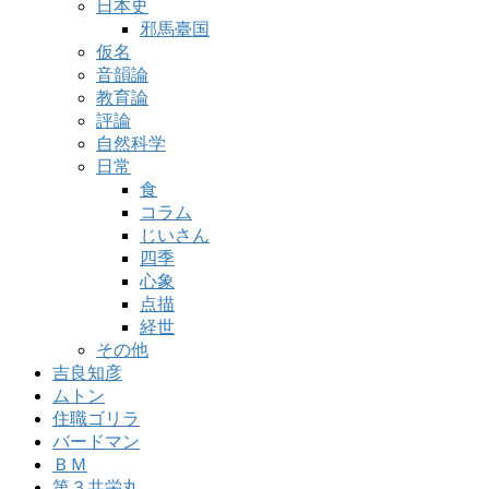
日本史
邪馬臺国
仮名
音韻論
教育論
評論
自然科学
日常
食
コラム
じいさん
四季
心象
点描
経世
その他
吉良知彦
ムトン
住職ゴリラ
バードマン
ＢＭ
第３共栄丸