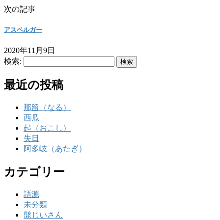
次の記事
アスペルガー
2020年11月9日
検索:
最近の投稿
那留（なる）
西瓜
起（おこし）
失日
阿多岐（あたぎ）
カテゴリー
語源
未分類
髭じいさん