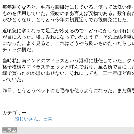
毎年寒くなると、毛布を膝掛けにしている。使っては洗い使
ものを代用していた。混紡のまあ言えば安物である。数年前
がひどくなり、とうとう今年の初夏辺りでお役御免にした。
近頃急に寒くなって足元が冷えるので、どうにかしなければ
が目に入った。埃まみれになっていたようで、その上結構重
になった。よく見ると、これはどうやら良いものだったらし
チェック柄だ。
当時私は南インドのマドラスという港町に赴任していた。タ
格子模様をマドラスチェックと呼んでおり、至る所で目にし
緯で買ったのか思い出せない。それにしても、三十年ほど前
いていた。
昨日、とうとうベッドにも毛布を使うようになった。まだ薄
髭じ
カテゴリー
髭じいさん
、
日常
コラム