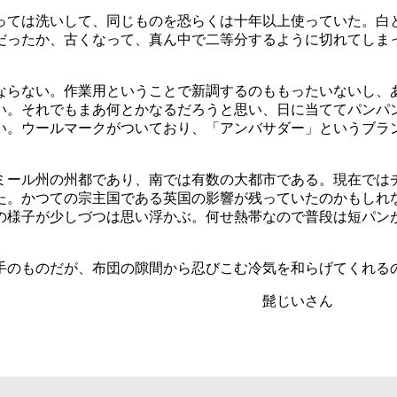
っては洗いして、同じものを恐らくは十年以上使っていた。白
だったか、古くなって、真ん中で二等分するように切れてしま
ならない。作業用ということで新調するのももったいないし、
い。それでもまあ何とかなるだろうと思い、日に当ててパンパ
い。ウールマークがついており、「アンバサダー」というブラ
ミール州の州都であり、南では有数の大都市である。現在では
た。かつての宗主国である英国の影響が残っていたのかもしれ
の様子が少しづつは思い浮かぶ。何せ熱帯なので普段は短パン
手のものだが、布団の隙間から忍びこむ冷気を和らげてくれる
いさん