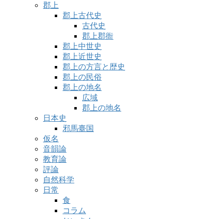
郡上
郡上古代史
古代史
郡上郡衙
郡上中世史
郡上近世史
郡上の方言と歴史
郡上の民俗
郡上の地名
広域
郡上の地名
日本史
邪馬臺国
仮名
音韻論
教育論
評論
自然科学
日常
食
コラム