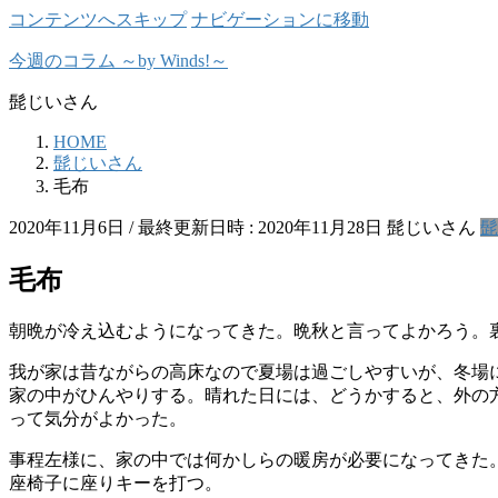
コンテンツへスキップ
ナビゲーションに移動
今週のコラム ～by Winds!～
髭じいさん
HOME
髭じいさん
毛布
2020年11月6日
/ 最終更新日時 :
2020年11月28日
髭じいさん
髭
毛布
朝晩が冷え込むようになってきた。晩秋と言ってよかろう。
我が家は昔ながらの高床なので夏場は過ごしやすいが、冬場
家の中がひんやりする。晴れた日には、どうかすると、外の
って気分がよかった。
事程左様に、家の中では何かしらの暖房が必要になってきた
座椅子に座りキーを打つ。