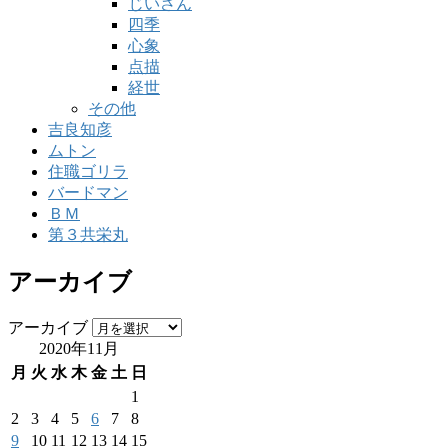
じいさん
四季
心象
点描
経世
その他
吉良知彦
ムトン
住職ゴリラ
バードマン
ＢＭ
第３共栄丸
アーカイブ
アーカイブ
2020年11月
月
火
水
木
金
土
日
1
2
3
4
5
6
7
8
9
10
11
12
13
14
15