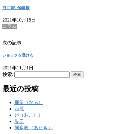
当世買い物事情
2021年10月18日
コラム
次の記事
ショックを受ける
2021年11月1日
検索:
最近の投稿
那留（なる）
西瓜
起（おこし）
失日
阿多岐（あたぎ）