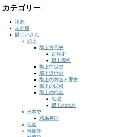
カテゴリー
語源
未分類
髭じいさん
郡上
郡上古代史
古代史
郡上郡衙
郡上中世史
郡上近世史
郡上の方言と歴史
郡上の民俗
郡上の地名
広域
郡上の地名
日本史
邪馬臺国
仮名
音韻論