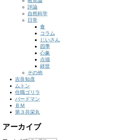
教育論
評論
自然科学
日常
食
コラム
じいさん
四季
心象
点描
経世
その他
吉良知彦
ムトン
住職ゴリラ
バードマン
ＢＭ
第３共栄丸
アーカイブ