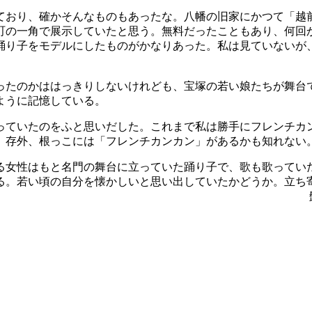
ており、確かそんなものもあったな。八幡の旧家にかつて「越
町の一角で展示していたと思う。無料だったこともあり、何回
踊り子をモデルにしたものがかなりあった。私は見ていないが
ったのかははっきりしないけれども、宝塚の若い娘たちが舞台
ように記憶している。
っていたのをふと思いだした。これまで私は勝手にフレンチカ
。存外、根っこには「フレンチカンカン」があるかも知れない
る女性はもと名門の舞台に立っていた踊り子で、歌も歌ってい
る。若い頃の自分を懐かしいと思い出していたかどうか。立ち
ない。 髭じい