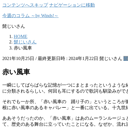
コンテンツへスキップ
ナビゲーションに移動
今週のコラム ～by Winds!～
髭じいさん
HOME
髭じいさん
赤い風車
2021年10月25日
/ 最終更新日時 :
2024年1月22日
髭じいさん
髭
赤い風車
一瞬にしてばらばらな記憶が一つにまとまったというような
に分類されるらしい。何回も耳にするので歌詞も馴染みがで
それでも一か所、「赤い風車の 踊り子の」というところが
根に赤い風車のあるキャバレー」と一番に出ている。十九世
ああそうだったのか、「赤い風車」はあのムーランルージュ
て、歴史のある舞台に立っていたことになる。なぜか、流れ