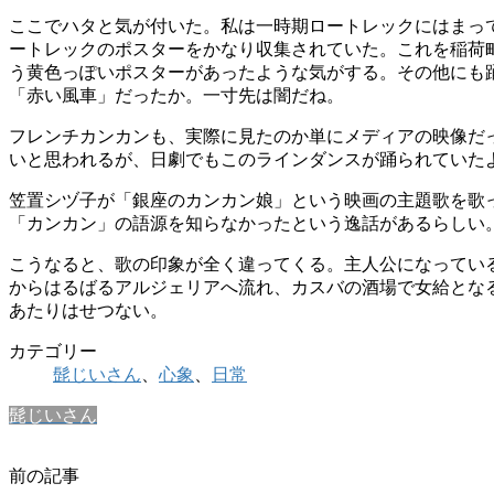
ここでハタと気が付いた。私は一時期ロートレックにはまっ
ートレックのポスターをかなり収集されていた。これを稲荷
う黄色っぽいポスターがあったような気がする。その他にも
「赤い風車」だったか。一寸先は闇だね。
フレンチカンカンも、実際に見たのか単にメディアの映像だ
いと思われるが、日劇でもこのラインダンスが踊られていた
笠置シヅ子が「銀座のカンカン娘」という映画の主題歌を歌
「カンカン」の語源を知らなかったという逸話があるらしい
こうなると、歌の印象が全く違ってくる。主人公になってい
からはるばるアルジェリアへ流れ、カスバの酒場で女給とな
あたりはせつ
カテゴリー
髭じいさん
、
心象
、
日常
髭じいさん
前の記事