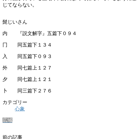
じてならない。
髭じいさん
内 『説文解字』五篇下０９４
冂 同五篇下１３４
入 同五篇下０９３
外 同七篇上１２７
夕 同七篇上１２１
卜 同三篇下２７６
カテゴリー
心象
広域
前の記事