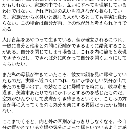
かもしれない。家族の中でも、互いにすべてを理解している
わけではない。それぞれ別の思いを抱きながら暮らしてい
る。家族だから水臭いと感じる人がいるとしても事実は変わ
らない。この場合は自分が内、その他が外と考えられそうで
ある。
人は言葉をあやつって生きている。個が確立されるにつれ、
一般に自分と他者との間に距離ができるように錯覚すること
がある。自分を閉じてしまう場合は、これを内に籠ると表現
できそうだし、できれば外に向かって自分を開くようにして
もらいたい。
まだ私の母親が生きていたころ、彼女の顔を見に帰省してい
たものだ。実家へ近づくにつれ、なにか懐かしい気分が出て
来たのを思い出す。奇妙なことに帰幡する時にも、岐阜市を
過ぎ、美濃市あたりでなにかホッとするのを感じたものだ。
空気がひんやりして皮膚が引き締まるというか、こちらの方
言が耳に入ってくるのも気分を楽にする要因だったかも知れ
ない。
ここまでくると、内と外の区別がはっきりしなくなる。今自
分の置かれている立場や気分によって揺らいでいるように感