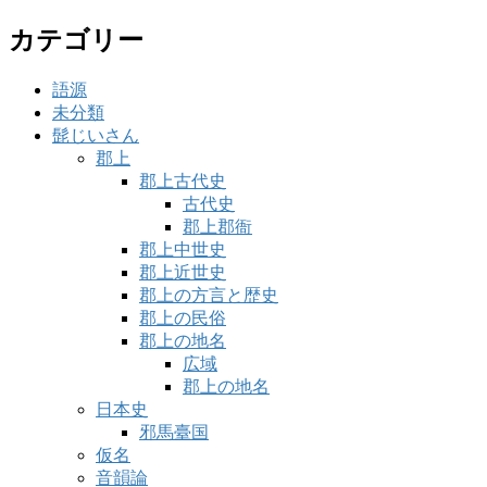
カテゴリー
語源
未分類
髭じいさん
郡上
郡上古代史
古代史
郡上郡衙
郡上中世史
郡上近世史
郡上の方言と歴史
郡上の民俗
郡上の地名
広域
郡上の地名
日本史
邪馬臺国
仮名
音韻論