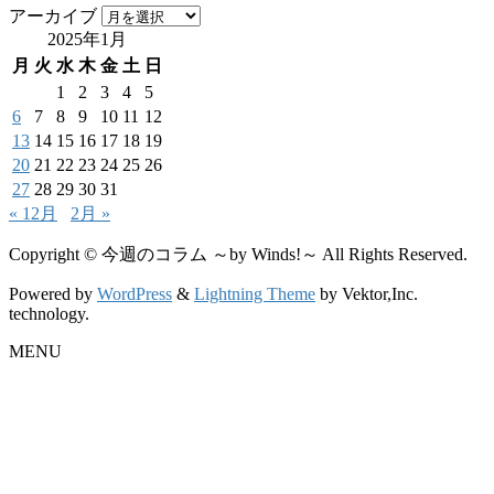
アーカイブ
2025年1月
月
火
水
木
金
土
日
1
2
3
4
5
6
7
8
9
10
11
12
13
14
15
16
17
18
19
20
21
22
23
24
25
26
27
28
29
30
31
« 12月
2月 »
Copyright © 今週のコラム ～by Winds!～ All Rights Reserved.
Powered by
WordPress
&
Lightning Theme
by Vektor,Inc.
technology.
MENU