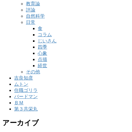
教育論
評論
自然科学
日常
食
コラム
じいさん
四季
心象
点描
経世
その他
吉良知彦
ムトン
住職ゴリラ
バードマン
ＢＭ
第３共栄丸
アーカイブ