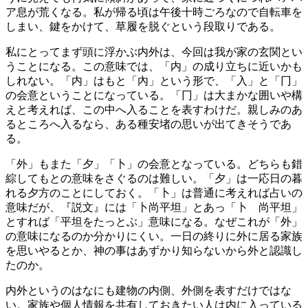
ア息が荒くなる。私が帰る頃は午後十時ごろなので自転車を
しまい、鍵をかけて、草履を脱ぐという段取りである。
私にとってまず頭に浮かぶ内外は、今回は我が家の玄関とい
うことになる。この意味では、「内」の成り立ちに近いかも
しれない。「内」はもと「內」という形で、「入」と「冂」
の会意ということになっている。「冂」は大まかな囲いや構
えと考えれば、この中へ入ることを表すわけだ。親しみのあ
るところへ入るなら、ある種安堵の思いが出てきそうであ
る。
「外」もまた「夕」「卜」の会意となっている。どちらも錯
綜してもとの意味をさぐるのは難しい。「夕」は一応日の暮
れる夕方のことにしておく。「卜」は普通に考えれば占いの
意味だが、『説文』には「卜尚平坦」とあっ「卜 尚平坦」
とすれば「平坦をたっとぶ」意味になる。なぜこれが「外」
の意味になるのか分かりにくい。一日の終りに外に居る家族
を思いやるとか、神の事はあずかり知らないから外と認識し
たのか。
内外というのはなにも建物の内側、外側を表すだけではな
い。家族や個人情報を共有しておきたい人は内に入っている