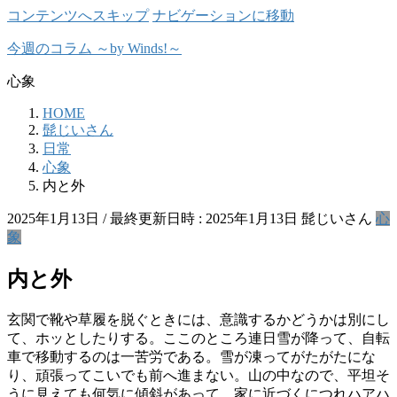
コンテンツへスキップ
ナビゲーションに移動
今週のコラム ～by Winds!～
心象
HOME
髭じいさん
日常
心象
内と外
2025年1月13日
/ 最終更新日時 :
2025年1月13日
髭じいさん
心
象
内と外
玄関で靴や草履を脱ぐときには、意識するかどうかは別にし
て、ホッとしたりする。ここのところ連日雪が降って、自転
車で移動するのは一苦労である。雪が凍ってがたがたにな
り、頑張ってこいでも前へ進まない。山の中なので、平坦そ
うに見えても何気に傾斜があって、家に近づくにつれハアハ