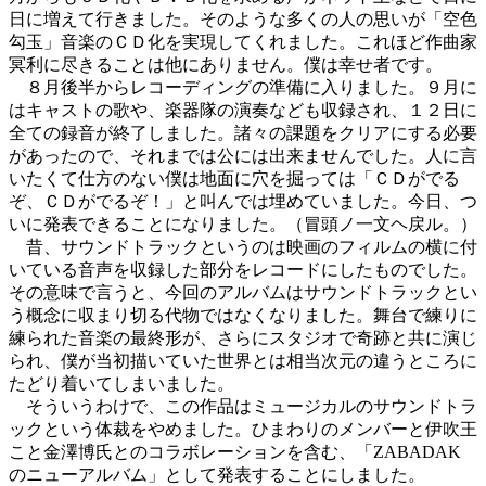
日に増えて行きました。そのような多くの人の思いが「空色
勾玉」音楽のＣＤ化を実現してくれました。これほど作曲家
冥利に尽きることは他にありません。僕は幸せ者です。
８月後半からレコーディングの準備に入りました。９月に
はキャストの歌や、楽器隊の演奏なども収録され、１２日に
全ての録音が終了しました。諸々の課題をクリアにする必要
があったので、それまでは公には出来ませんでした。人に言
いたくて仕方のない僕は地面に穴を掘っては「ＣＤがでる
ぞ、ＣＤがでるぞ！」と叫んでは埋めていました。今日、つ
いに発表できることになりました。（冒頭ノ一文ヘ戻ル。）
昔、サウンドトラックというのは映画のフィルムの横に付
いている音声を収録した部分をレコードにしたものでした。
その意味で言うと、今回のアルバムはサウンドトラックとい
う概念に収まり切る代物ではなくなりました。舞台で練りに
練られた音楽の最終形が、さらにスタジオで奇跡と共に演じ
られ、僕が当初描いていた世界とは相当次元の違うところに
たどり着いてしまいました。
そういうわけで、この作品はミュージカルのサウンドトラ
ックという体裁をやめました。ひまわりのメンバーと伊吹王
こと金澤博氏とのコラボレーションを含む、「ZABADAK
のニューアルバム」として発表することにしました。