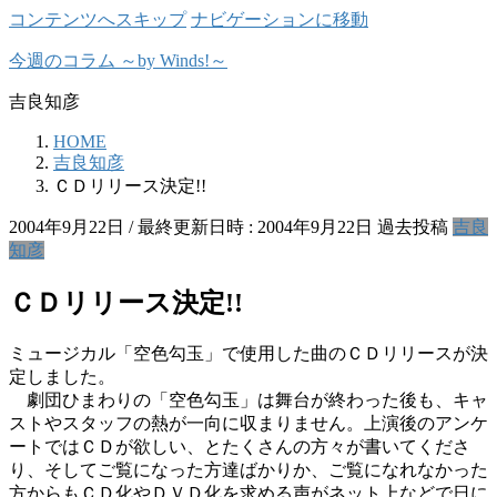
コンテンツへスキップ
ナビゲーションに移動
今週のコラム ～by Winds!～
吉良知彦
HOME
吉良知彦
ＣＤリリース決定!!
2004年9月22日
/ 最終更新日時 :
2004年9月22日
過去投稿
吉良
知彦
ＣＤリリース決定!!
ミュージカル「空色勾玉」で使用した曲のＣＤリリースが決
定しました。
劇団ひまわりの「空色勾玉」は舞台が終わった後も、キャ
ストやスタッフの熱が一向に収まりません。上演後のアンケ
ートではＣＤが欲しい、とたくさんの方々が書いてくださ
り、そしてご覧になった方達ばかりか、ご覧になれなかった
方からもＣＤ化やＤＶＤ化を求める声がネット上などで日に