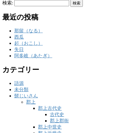
検索:
最近の投稿
那留（なる）
西瓜
起（おこし）
失日
阿多岐（あたぎ）
カテゴリー
語源
未分類
髭じいさん
郡上
郡上古代史
古代史
郡上郡衙
郡上中世史