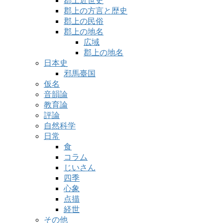
郡上近世史
郡上の方言と歴史
郡上の民俗
郡上の地名
広域
郡上の地名
日本史
邪馬臺国
仮名
音韻論
教育論
評論
自然科学
日常
食
コラム
じいさん
四季
心象
点描
経世
その他