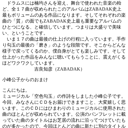
ドラムスには楠均さんを迎え、舞台で使われた音楽の殆
ど、全１７曲が収められたこのアルバムはZABADAK史上
最もボリュームのある作品になります。そしてそれぞれの楽
曲の「質」の面でもZABADAK史上最も重要なアルバムの
ひとつになる、と確信しています。つまりは大盛りで美味
い、ということです。
いま１７の曲は最後の仕上げの行程に入っています。手作
り勾玉の最後の「磨き」のような段階です。そこからどんな
様子で戻ってくるのか、僕自身がとても楽しみです。そして
仕上がった作品をみんなに聴いてもらうことに、震えがくる
ほどワクワクしています。
吉良知彦（ZABADAK）
小峰公子からのおまけ
こんにちは。
ミュージカル「空色勾玉」の作詩をしました小峰公子です。
今回、みなさんにＣＤをお届けできますこと、大変嬉しく思
います。このＣＤにはひまわりのミュージカルに使用された
曲のほとんどが収められています。公演のパンフレットに載
っていた曲のタイトルはお芝居の流れに沿ってつけていたも
のが多かったので、今回ほとんどの曲に新たに別のタイトル