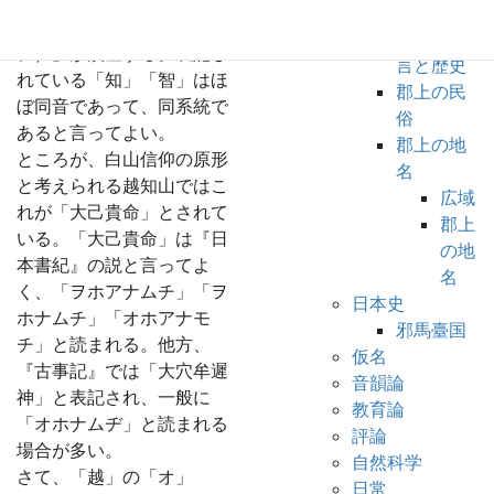
（オナンジ）」、長滝寺の
史
それは「越南智（オナン
郡上の方
ヂ）」が鎮座する。表記さ
言と歴史
れている「知」「智」はほ
郡上の民
ぼ同音であって、同系統で
俗
あると言ってよい。
郡上の地
ところが、白山信仰の原形
名
と考えられる越知山ではこ
広域
れが「大己貴命」とされて
郡上
いる。「大己貴命」は『日
の地
本書紀』の説と言ってよ
名
く、「ヲホアナムチ」「ヲ
日本史
ホナムチ」「オホアナモ
邪馬臺国
チ」と読まれる。他方、
仮名
『古事記』では「大穴牟遲
音韻論
神」と表記され、一般に
教育論
「オホナムヂ」と読まれる
評論
場合が多い。
自然科学
さて、「越」の「オ」
日常