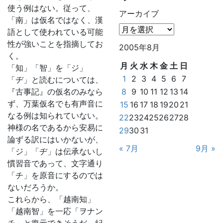
使う例はない。従って、
アーカイブ
「南」は仮名ではなく、漢
語として使われている可能
性が強いことを指摘してお
2005年8月
く。
月
火
水
木
金
土
日
「知」「智」を「ジ」
1
2
3
4
5
6
7
「ヂ」と読むについては、
『古事記』の仮名のみなら
8
9
10
11
12
13
14
ず、万葉仮名でも有声音に
15
16
17
18
19
20
21
なる例は知られていない。
22
23
24
25
26
27
28
神様の名であるから安易に
29
30
31
論ずる訳にはいかないが、
« 7月
9月 »
「ジ」「ヂ」は伝承ないし
慣習音であって、文字通り
「チ」を原音にするのでは
ないだろうか。
これらから、「越南知」
「越南智」を一応「ヲナン