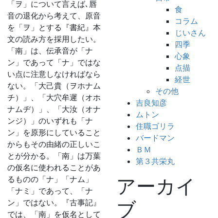
「ヲ」について言えば､唇
食
音の退化から考えて、原音
コラム
を「ヲ」とする『書紀』本
じいさん
文の読み方を採用したい。
四季
「南」は、伝承音が「ナ
心象
ン」であって「ナ」ではな
点描
い点に注意しなければなら
経世
ない。「大己貴（ヲホナム
その他
チ）」、「大穴牟遲（オホ
吉良知彦
ナムヂ）」、「大汝（オナ
ムトン
ンジ）」のいずれも「ナ
住職ゴリラ
ン」を原形にしていること
バードマン
からもその由緒の正しいこ
ＢＭ
とが分かる。「南」は万葉
第３共栄丸
の仮名に使われることがあ
るものの「ナ」「ナム」
アーカイ
「ナミ」であって、「ナ
ン」ではない。『古事記』
ブ
では、「南」を仮名として