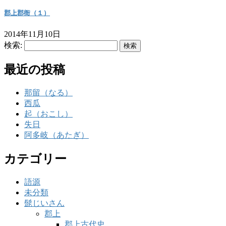
郡上郡衙（１）
2014年11月10日
検索:
最近の投稿
那留（なる）
西瓜
起（おこし）
失日
阿多岐（あたぎ）
カテゴリー
語源
未分類
髭じいさん
郡上
郡上古代史