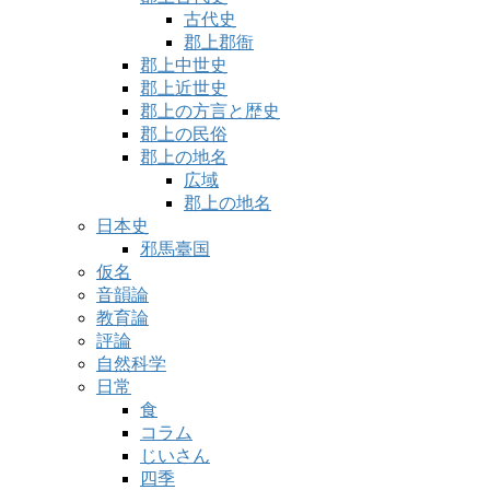
古代史
郡上郡衙
郡上中世史
郡上近世史
郡上の方言と歴史
郡上の民俗
郡上の地名
広域
郡上の地名
日本史
邪馬臺国
仮名
音韻論
教育論
評論
自然科学
日常
食
コラム
じいさん
四季