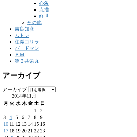
心象
点描
経世
その他
吉良知彦
ムトン
住職ゴリラ
バードマン
ＢＭ
第３共栄丸
アーカイブ
アーカイブ
2014年11月
月
火
水
木
金
土
日
1
2
3
4
5
6
7
8
9
10
11
12
13
14
15
16
17
18
19
20
21
22
23