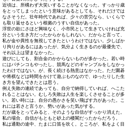
近頃は、所構わず大笑いすることがなくなった。すっかり歳
をとってしまったという意味があるとしても、それだけでは
なさそうだ。壮年時代であれば、少々の苦労なら、いくらで
も取り返せるという根拠のうすい自信があった。
浮世の欲にさほど興味なく、小市民として生きていければ充
分という生き方だったからかもしれない。だからと言って、
私が金や異性を無視してきたというわけではない。少しばか
り拘りがあるにはあったが、気分よく生きるのが最優先で、
それ以上は望まなかった。
遊びにしても、割合金のかからないものが多かった。若い時
にはパチンコもやったし、競馬などのギャンブルをしなかっ
たわけではない。が、長く続ける熱意はなかった。ただ圍碁
や将棋などは時間をかけて遊ぶものなので、ゆったりした生
き方を望んできたとは思う。
例え失敗の連続であっても、自分で納得していれば、へこた
れることはない。むしろ失敗は人生を楽しくさせることが多
い。若い時には、自分の愚かさを笑い飛ばす力があった。こ
れには若さと言うか、勢いがあった気がする。
だが歳をとってみると、そのような自信がすっかり消えた。
私の場合、自信がもともと砂上の楼閣だったからだろう。
私は通勤の途中、たまに口笛を吹く。ところが、私をよく目