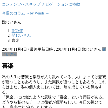
コンテンツへスキップ
ナビゲーションに移動
今週のコラム ～by Winds!～
髭じいさん
HOME
髭じいさん
喜楽
2014年11月4日
/ 最終更新日時 :
2014年11月4日
髭じいさん
髭
じいさん
喜楽
私の人生は悲観と楽観が入り乱れている。人によっては悲観
が勝つこともあろうし、また楽観が勝つこともあろう。これ
らはまた、私の個人史においては、層を成している気もす
る。
「気楽」には似たような意味で「喜楽」という用語がある。
どうやら私のモチーフは後者が優勢らしい。今日の気分で
も、喜楽の方がぴったりする。