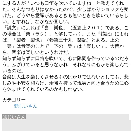
にする人が「いつも口笛を吹いていますね」と教えてくれ
た。そんなつもりはなかったので、少しばかりショックを受
けた。どうやら意識があるときも無いときも吹いているらし
い。とすれば、なかなか宜しい。
『説文』によれば「喜 樂也」（五篇上２０１）である。こ
の場合は「楽（ラク）」と解しておく。また『禮記』によれ
ば、「樂者 樂也」（卷第三十九 樂記）とある。上の
「樂」は音楽のことで、下の「樂」は「楽しい」。大昔か
ら、音楽は楽しいというわけだ。
知らず知らずに口笛を吹いて、心に隙間を作っているのだろ
う。ふざけていると思うなかれ、それなりに心から楽しんで
いるのだ。
音楽は人生を楽しくさせるものばかりではないとしても、悲
しみや不安を和らげ、余裕を持って現実と向き合うために心
を休ませてくれているのかもしれない。
カテゴリー
髭じいさん
髭じいさん