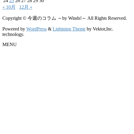
24
25
26
27
28
29
30
« 10月
12月 »
Copyright © 今週のコラム ～by Winds!～ All Rights Reserved.
Powered by
WordPress
&
Lightning Theme
by Vektor,Inc.
technology.
MENU