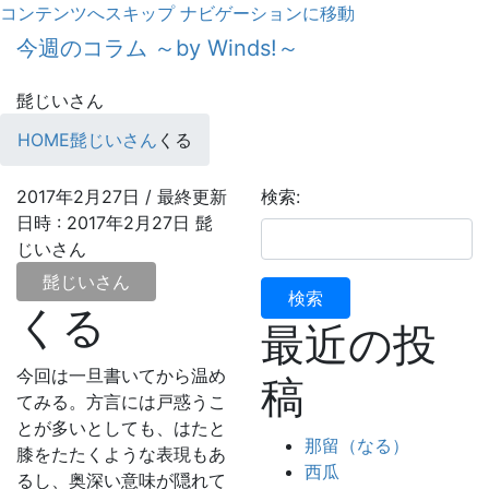
コンテンツへスキップ
ナビゲーションに移動
今週のコラム ～by Winds!～
髭じいさん
HOME
髭じいさん
くる
2017年2月27日
/ 最終更新
検索:
日時 :
2017年2月27日
髭
じいさん
髭じいさん
くる
最近の投
今回は一旦書いてから温め
稿
てみる。方言には戸惑うこ
とが多いとしても、はたと
那留（なる）
膝をたたくような表現もあ
西瓜
るし、奥深い意味が隠れて