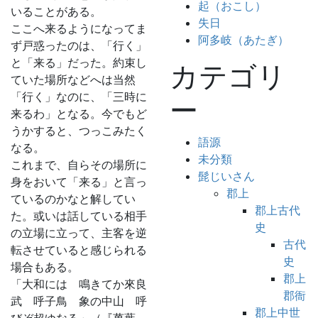
起（おこし）
いることがある。
失日
ここへ来るようになってま
阿多岐（あたぎ）
ず戸惑ったのは、「行く」
と「来る」だった。約束し
カテゴリ
ていた場所などへは当然
「行く」なのに、「三時に
ー
来るわ」となる。今でもど
うかすると、つっこみたく
語源
なる。
未分類
これまで、自らその場所に
髭じいさん
身をおいて「来る」と言っ
郡上
ているのかなと解してい
郡上古代
た。或いは話している相手
史
の立場に立って、主客を逆
古代
転させていると感じられる
史
場合もある。
郡上
「大和には 鳴きてか來良
郡衙
武 呼子鳥 象の中山 呼
郡上中世