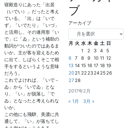
寝殿造りにあった「出居
ブ
（いでい）」だったと考え
ている。「出」は「いで
アーカイブ
ず」「いでたり」「いづ」
と活用し、その連用形「い
で」に「ゐ」という補助の
月
火
水
木
金
土
日
動詞がついたのではあるま
1
2
3
4
5
いか。主が客を迎えるため
6
7
8
9
10
11
12
に出て、しばらくそこで相
13
14
15
16
17
18
19
手をするというような意味
20
21
22
23
24
25
26
だろう。
これでよければ、「いで－
27
28
ゐ」から「いでゐ」とな
2017年2月
り、「い」が脱落し「で
ゐ」となったと考えられな
« 1月
3月 »
いか。
この他にも飛騨、美濃に共
通して、「い」が落ちてし