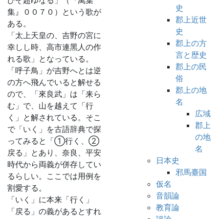
びぞ超ゆなる」（『萬葉
史
集』００７０）という歌が
郡上近世
ある。
史
「太上天皇の、吉野の宮に
郡上の方
幸しし時、高市連黑人の作
言と歴史
れる歌」となっている。
郡上の民
「呼子鳥」が吉野へとは逆
俗
の方へ飛んでいると解せる
郡上の地
ので、「來良武」は「来ら
名
む」で、山を越えて「行
広域
く」と解されている。そこ
郡上
で「いく」を古語辞典で探
の地
ってみると「①行く、②
名
戻る」とあり、奈良、平安
日本史
時代から両義が併存してい
邪馬臺国
るらしい。ここでは用例を
仮名
割愛する。
音韻論
「いく」に本来「行く」
教育論
「戻る」の義があるとすれ