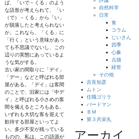
評論
ば、「いで－くる」のよう
自然科学
な語形が考えられて、「い
日常
（で）－くる」から「い」
食
が脱落したと考えられない
コラム
か。これなら、「くる」に
じいさん
「行く」という意味があっ
四季
ても不思議でないし、この
心象
辺りの実態にあっているよ
点描
うな気がする。
経世
古い家の間取りに「デイ」
その他
「デー」などと呼ばれる部
吉良知彦
屋がある。「デイ」は客間
ムトン
のことで、旧家には「中デ
住職ゴリラ
イ」と呼ばれる小さめの客
バードマン
間を備えるところもある。
ＢＭ
いずれも大切な客を迎えて
第３共栄丸
歓待する部屋といってよ
い。多少不安が残っている
アーカイ
ものの、私は、この語源が