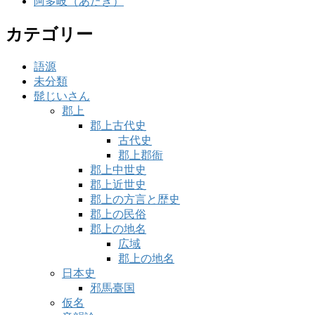
阿多岐（あたぎ）
カテゴリー
語源
未分類
髭じいさん
郡上
郡上古代史
古代史
郡上郡衙
郡上中世史
郡上近世史
郡上の方言と歴史
郡上の民俗
郡上の地名
広域
郡上の地名
日本史
邪馬臺国
仮名