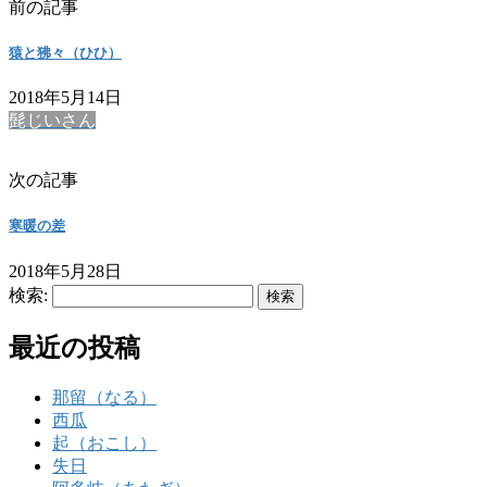
前の記事
猿と狒々（ひひ）
2018年5月14日
髭じいさん
次の記事
寒暖の差
2018年5月28日
検索:
最近の投稿
那留（なる）
西瓜
起（おこし）
失日