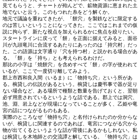
見てもらうと、チャートが殆んどで、鉱物資源に恵まれた土
地でないと云う。このもつれた糸をどう解くか。
地元で議論を重ねてきたが、「餅穴」を製鉄などに限定する
のは苦しいということになってきた。ここではこれまでの仮
説に拘らず、新たな視点を加えられるかに焦点を絞りたい。
スタートラインに戻って「餅」を正面に据えてみると、面谷
川が九頭竜川に合流するあたりにあったのは「持穴村」だっ
た。この語源は文字通り「穴を持つ村」と説かれる場合があ
る。「餅」を「持ち」とも考えられるわけだ。
那比の小字は「焼餅穴」を含めすべて「餅」の字が使われて
いるが、ここで一度切り離してみよう。
郡上市西和良入間（いるま）に「物持ち穴」という所があ
る。椀貸しの伝説があるという。椀貸しは慶弔事で器が足り
ない場合など、ある場所で種類と数量を告げておくと、翌朝
必ず用意されているというような話である。郡上では洞穴、
池、淵、岩上などが現場になっていることが多く、乙姫や竜
宮の話につながるものもある。
実際のところなぜ「物持ち穴」と名付けられたのか分からな
いが、椀貸しに関連するのであれば、竜宮につながる穴から
物が出てくるというような話が背後にあるかもしれない。私
は椀貸しを木地師との交流譚と解している。「物持ち穴」は