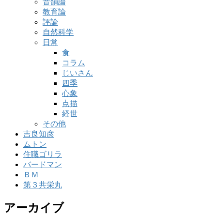
音韻論
教育論
評論
自然科学
日常
食
コラム
じいさん
四季
心象
点描
経世
その他
吉良知彦
ムトン
住職ゴリラ
バードマン
ＢＭ
第３共栄丸
アーカイブ