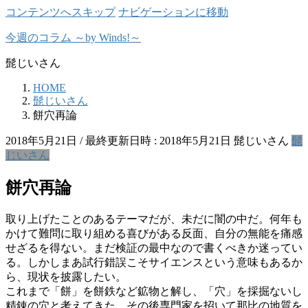
コンテンツへスキップ
ナビゲーションに移動
今週のコラム ～by Winds!～
髭じいさん
HOME
髭じいさん
餅穴再論
2018年5月21日
/ 最終更新日時 :
2018年5月21日
髭じいさん
髭
じいさん
餅穴再論
取り上げたことのあるテーマだが、未だに闇の中だ。何年も
かけて難問に取り組める喜びがある反面、自分の無能を痛感
せざるを得ない。まだ検証の最中なので書くべきか迷ってい
る。しかしまあ試行錯誤こそサイエンスという意味もあるか
ら、現状を披露したい。
これまで「餅」を餅鉄など鉱物と解し、「穴」を採掘ないし
精錬の穴と考えてきた。その後専門家を招いて那比の地質を