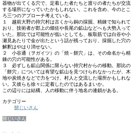
器物が出てくる穴で、定着した者たちと渡りの者たちが交流
する場所になっていたかもしれない。これを含め、今のとこ
ろ三つのアプローチ考えている。
１ 越前大野の持穴村は古くから銅の採掘、精錬で知られて
おり、技術者が郡上の畑佐や長尾の鉱山などへも大勢入って
いた。那比では可能性が低いとしても、板取筋では白谷や小
瀬見あたりで金が出たという話が残っており、採掘した穴の
解釈はやはり消せない。
２ 小谷通（ヲガイツ）の「焼－餅穴」は、その命名から精
錬の穴の可能性がある。
３ 必ずしも鉱山関係に限らない持穴村からの移動。那比の
「餅穴」については有望な鉱山を見つけられなかったが、木
地や炭焼きなどで力をつけ、村人と交流した場所かもしれな
い。又彼らも徐々に定着したのではあるまいか。
この辺りには結構、人の移動に伴う地名の連鎖がある。
カテゴリー
髭じいさん
髭じいさん