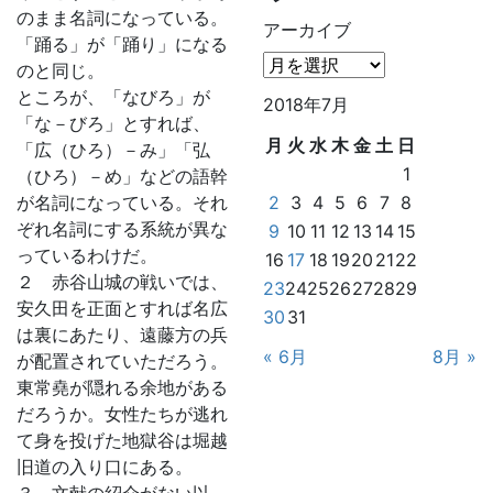
のまま名詞になっている。
アーカイブ
「踊る」が「踊り」になる
のと同じ。
ところが、「なびろ」が
2018年7月
「な－びろ」とすれば、
月
火
水
木
金
土
日
「広（ひろ）－み」「弘
1
（ひろ）－め」などの語幹
が名詞になっている。それ
2
3
4
5
6
7
8
ぞれ名詞にする系統が異な
9
10
11
12
13
14
15
っているわけだ。
16
17
18
19
20
21
22
２ 赤谷山城の戦いでは、
23
24
25
26
27
28
29
安久田を正面とすれば名広
30
31
は裏にあたり、遠藤方の兵
« 6月
8月 »
が配置されていただろう。
東常堯が隠れる余地がある
だろうか。女性たちが逃れ
て身を投げた地獄谷は堀越
旧道の入り口にある。