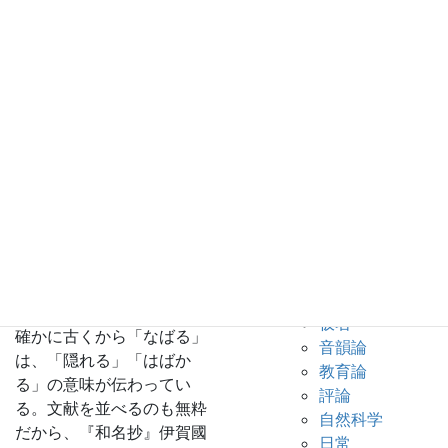
のともされます」というも
史
のだ。
郡上の方
第一印象は、よく練られた
言と歴史
仮説だなだった。ところ
郡上の民
が、なかなか腑に落ちな
俗
い。こうなると例によって
郡上の地
時間をかけ、手ごたえのあ
名
るまで黙して語らずを貫く
広域
ことになる。なのになぜか
郡上
気になる。これを機に、私
の地
なりに整理してみたい。
名
１ 名隠（なばる）が名広
日本史
（なびろ）に変化するとは
邪馬臺国
思えない。
仮名
確かに古くから「なばる」
音韻論
は、「隠れる」「はばか
教育論
る」の意味が伝わってい
評論
る。文献を並べるのも無粋
自然科学
だから、『和名抄』伊賀國
日常