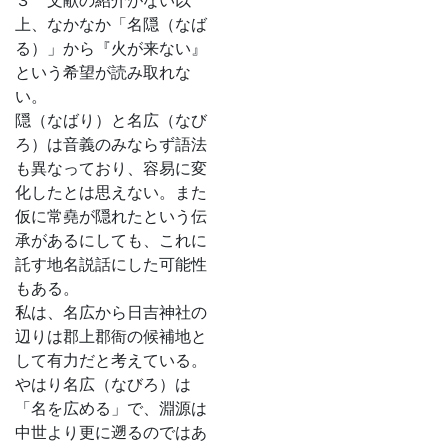
３ 文献の紹介がない以
上、なかなか「名隠（なば
る）」から『火が来ない』
という希望が読み取れな
い。
隠（なばり）と名広（なび
ろ）は音義のみならず語法
も異なっており、容易に変
化したとは思えない。また
仮に常堯が隠れたという伝
承があるにしても、これに
託す地名説話にした可能性
もある。
私は、名広から日吉神社の
辺りは郡上郡衙の候補地と
して有力だと考えている。
やはり名広（なびろ）は
「名を広める」で、淵源は
中世より更に遡るのではあ