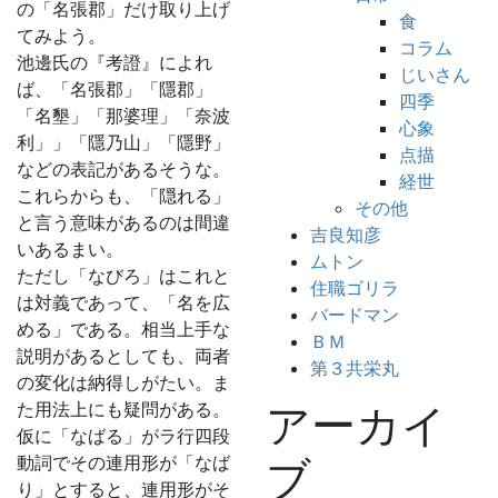
の「名張郡」だけ取り上げ
食
てみよう。
コラム
池邊氏の『考證』によれ
じいさん
ば、「名張郡」「隱郡」
四季
「名墾」「那婆理」「奈波
心象
利」」「隱乃山」「隱野」
点描
などの表記があるそうな。
経世
これらからも、「隠れる」
その他
と言う意味があるのは間違
吉良知彦
いあるまい。
ムトン
ただし「なびろ」はこれと
住職ゴリラ
は対義であって、「名を広
バードマン
める」である。相当上手な
ＢＭ
説明があるとしても、両者
第３共栄丸
の変化は納得しがたい。ま
た用法上にも疑問がある。
アーカイ
仮に「なばる」がラ行四段
動詞でその連用形が「なば
ブ
り」とすると、連用形がそ