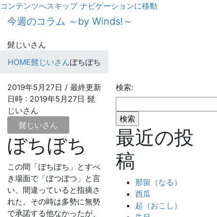
コンテンツへスキップ
ナビゲーションに移動
今週のコラム ～by Winds!～
髭じいさん
HOME
髭じいさん
ぼちぼち
2019年5月27日
/ 最終更新
検索:
日時 :
2019年5月27日
髭
じいさん
髭じいさん
最近の投
ぼちぼち
稿
この間「ぼちぼち」とすべ
き場面で「ぼつぼつ」と言
那留（なる）
い、間違っていると指摘さ
西瓜
れた。その時は多勢に無勢
起（おこし）
で承諾する他なかったが、