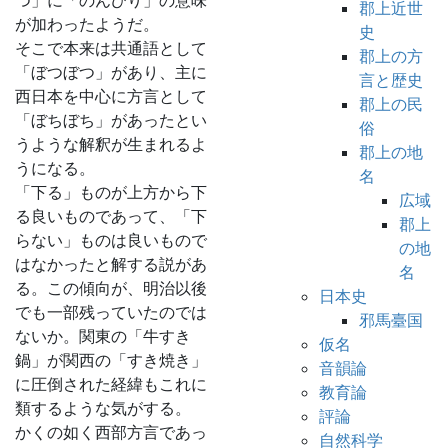
つ」に「のんびり」の意味
郡上近世
が加わったようだ。
史
そこで本来は共通語として
郡上の方
「ぼつぼつ」があり、主に
言と歴史
西日本を中心に方言として
郡上の民
「ぼちぼち」があったとい
俗
うような解釈が生まれるよ
郡上の地
うになる。
名
「下る」ものが上方から下
広域
る良いものであって、「下
郡上
らない」ものは良いもので
の地
はなかったと解する説があ
名
る。この傾向が、明治以後
日本史
でも一部残っていたのでは
邪馬臺国
ないか。関東の「牛すき
仮名
鍋」が関西の「すき焼き」
音韻論
に圧倒された経緯もこれに
教育論
類するような気がする。
評論
かくの如く西部方言であっ
自然科学