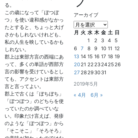
ブ
る。
この歳になって「ぼつぼ
アーカイブ
つ」を使い違和感がなかっ
たとすると、ちょっと大げ
月
火
水
木
金
土
日
さかもしれないけれども、
1
2
3
4
5
私の人生を映しているかも
6
7
8
9
10
11
12
しれない。
13
14
15
16
17
18
19
郡上は東部方言の西端にあ
って、多くの単語が西部方
20
21
22
23
24
25
26
言の影響を受けているとし
27
28
29
30
31
ても、アクセントは東部方
2019年5月
言と言ってよい。
郡上で古くは「ぼちぼち」
« 4月
6月 »
「ぼつぼつ」のどちらを使
っていたのか調べていな
い。印象だけ言えば、発疹
のような「ぼつぼつ」から
「そこそこ」「そろそろ」