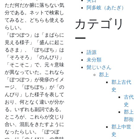
失日
ただ何だか腑に落ちない気
阿多岐（あたぎ）
分である。ネットで検索し
カテゴリ
てみると、どちらも使える
らしい。
ー
「ぼつぼつ」は「まばらに
見える様子」「盛んに起こ
るさま」、「ぼちぼち」は
語源
「そろそろ」「のんびり」
未分類
「そこそこ」で、元々意味
髭じいさん
が異なっていた。これなら
郡上
「ぼつぼつ」が発疹のイメ
郡上古代
ージ、「ぼちぼち」が「の
史
んびり」した様子を表して
古代
おり、何となく違いが分か
史
る。いずれも副詞である。
郡上
ところが、これらが交じり
郡衙
合い、混乱をきたすように
郡上中世
なったらしい。「ぼつぼ
史