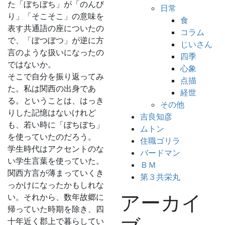
た「ぼちぼち」が「のんび
日常
り」「そこそこ」の意味を
食
表す共通語の座についたの
コラム
で、「ぼつぼつ」が逆に方
じいさん
言のような扱いになったの
四季
ではないか。
心象
そこで自分を振り返ってみ
点描
た。私は関西の出身であ
経世
る。ということは、はっき
その他
りした記憶はないけれど
吉良知彦
も、若い時に「ぼちぼち」
ムトン
を使っていたのだろう。
住職ゴリラ
学生時代はアクセントのな
バードマン
い学生言葉を使っていた。
ＢＭ
関西方言が薄まっていくき
第３共栄丸
っかけになったかもしれな
アーカイ
い。それから、数年故郷に
帰っていた時期を除き、四
十年近く郡上で暮らしてい