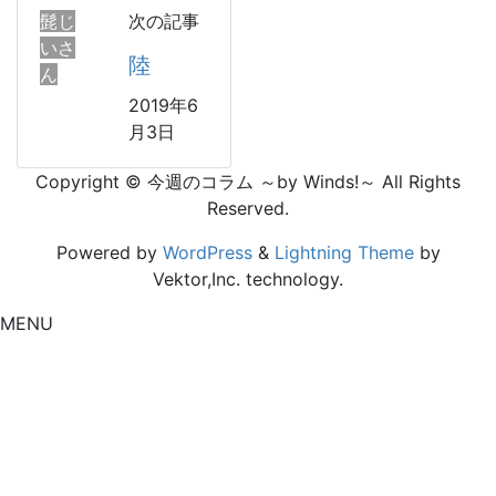
髭じ
次の記事
いさ
陸
ん
2019年6
月3日
Copyright © 今週のコラム ～by Winds!～ All Rights
Reserved.
Powered by
WordPress
&
Lightning Theme
by
Vektor,Inc. technology.
MENU