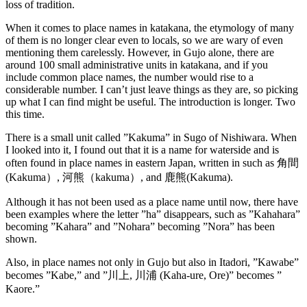
loss of tradition.
When it comes to place names in katakana, the etymology of many
of them is no longer clear even to locals, so we are wary of even
mentioning them carelessly. However, in Gujo alone, there are
around 100 small administrative units in katakana, and if you
include common place names, the number would rise to a
considerable number. I can’t just leave things as they are, so picking
up what I can find might be useful. The introduction is longer. Two
this time.
There is a small unit called ”Kakuma” in Sugo of Nishiwara. When
I looked into it, I found out that it is a name for waterside and is
often found in place names in eastern Japan, written in such as 角間
(Kakuma）, 河熊（kakuma）, and 鹿熊(Kakuma).
Although it has not been used as a place name until now, there have
been examples where the letter ”ha” disappears, such as ”Kahahara”
becoming ”Kahara” and ”Nohara” becoming ”Nora” has been
shown.
Also, in place names not only in Gujo but also in Itadori, ”Kawabe”
becomes ”Kabe,” and ”川上, 川浦 (Kaha-ure, Ore)” becomes ”
Kaore.”