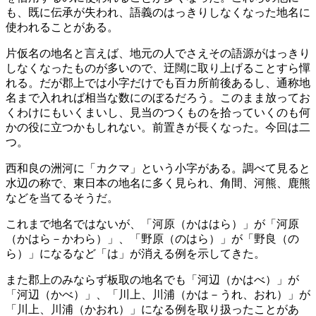
も、既に伝承が失われ、語義のはっきりしなくなった地名に
使われることがある。
片仮名の地名と言えば、地元の人でさえその語源がはっきり
しなくなったものが多いので、迂闊に取り上げることすら憚
れる。だが郡上では小字だけでも百カ所前後あるし、通称地
名まで入れれば相当な数にのぼるだろう。このまま放ってお
くわけにもいくまいし、見当のつくものを拾っていくのも何
かの役に立つかもしれない。前置きが長くなった。今回は二
つ。
西和良の洲河に「カクマ」という小字がある。調べて見ると
水辺の称で、東日本の地名に多く見られ、角間、河熊、鹿熊
などを当てるそうだ。
これまで地名ではないが、「河原（かははら）」が「河原
（かはら－かわら）」、「野原（のはら）」が「野良（の
ら）」になるなど「は」が消える例を示してきた。
また郡上のみならず板取の地名でも「河辺（かはべ）」が
「河辺（かべ）」、「川上、川浦（かは－うれ、おれ）」が
「川上、川浦（かおれ）」になる例を取り扱ったことがあ