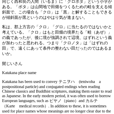
同じく西和良の入間（いるま）に「クロボタ」という小字が
ある。「ボタ」は山間地で田畑をつくるための畦を支える傾
斜面で、この場合も「クロ」は「黒」と解することもできる
が傾斜面が黒というのはやはり気が進まない。
私は、郡上方言の「クロ」「グロ」に当たるのではないかと
考えている。「クロ」はもと田畑の境界たる「畦（あぜ）」
の義であったが、後に境が強調されて辺境、はずれという義
が加わったと思われる。つまり「クロノタ」は「はずれの
田」で、遠くにあって条件の整わない田だったのではあるま
いか。
髭じいさん
Katakana place name
Katakana has been used to convey テニヲハ (teniwoha a
postpositional particle) and conjugated endings when reading
Chinese classics and Buddhist scriptures, making them easier to read
as Japanese. In the early modern period, it was often used to borrow
European languages, such as ピヤノ（piano）and カルテ
（Karte medical records）. In addition to these, it is sometimes
used for place names whose meanings are no longer clear due to the