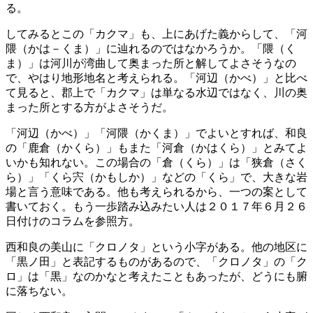
る。
してみるとこの「カクマ」も、上にあげた義からして、「河
隈（かは－くま）」に辿れるのではなかろうか。「隈（く
ま）」は河川が湾曲して奥まった所と解してよさそうなの
で、やはり地形地名と考えられる。「河辺（かべ）」と比べ
て見ると、郡上で「カクマ」は単なる水辺ではなく、川の奥
まった所とする方がよさそうだ。
「河辺（かべ）」「河隈（かくま）」でよいとすれば、和良
の「鹿倉（かくら）」もまた「河倉（かはくら）」とみてよ
いかも知れない。この場合の「倉（くら）」は「狭倉（さく
ら）」「くら宍（かもしか）」などの「くら」で、大きな岩
場と言う意味である。他も考えられるから、一つの案として
書いておく。もう一歩踏み込みたい人は２０１７年６月２６
日付けのコラムを参照方。
西和良の美山に「クロノタ」という小字がある。他の地区に
「黒ノ田」と表記するものがあるので、「クロノタ」の「ク
ロ」は「黒」なのかなと考えたこともあったが、どうにも腑
に落ちない。