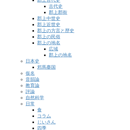
郡上古代史
古代史
郡上郡衙
郡上中世史
郡上近世史
郡上の方言と歴史
郡上の民俗
郡上の地名
広域
郡上の地名
日本史
邪馬臺国
仮名
音韻論
教育論
評論
自然科学
日常
食
コラム
じいさん
四季