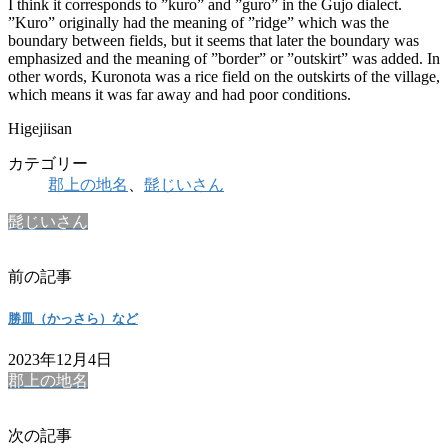
I think it corresponds to ”kuro” and ”guro” in the Gujo dialect.
”Kuro” originally had the meaning of ”ridge” which was the
boundary between fields, but it seems that later the boundary was
emphasized and the meaning of ”border” or ”outskirt” was added. In
other words, Kuronota was a rice field on the outskirts of the village,
which means it was far away and had poor conditions.
Higejiisan
カテゴリー
郡上の地名
、
髭じいさん
髭じいさん
前の記事
勝皿（かっさら）など
2023年12月4日
郡上の地名
次の記事