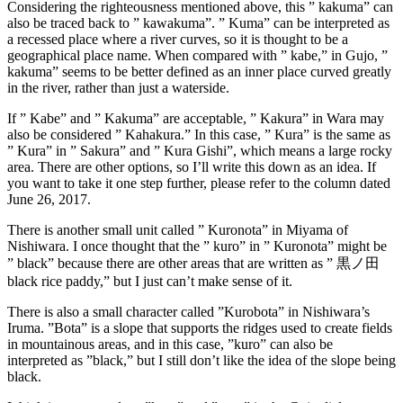
Considering the righteousness mentioned above, this ” kakuma” can
also be traced back to ” kawakuma”. ” Kuma” can be interpreted as
a recessed place where a river curves, so it is thought to be a
geographical place name. When compared with ” kabe,” in Gujo, ”
kakuma” seems to be better defined as an inner place curved greatly
in the river, rather than just a waterside.
If ” Kabe” and ” Kakuma” are acceptable, ” Kakura” in Wara may
also be considered ” Kahakura.” In this case, ” Kura” is the same as
” Kura” in ” Sakura” and ” Kura Gishi”, which means a large rocky
area. There are other options, so I’ll write this down as an idea. If
you want to take it one step further, please refer to the column dated
June 26, 2017.
There is another small unit called ” Kuronota” in Miyama of
Nishiwara. I once thought that the ” kuro” in ” Kuronota” might be
” black” because there are other areas that are written as ” 黒ノ田
black rice paddy,” but I just can’t make sense of it.
There is also a small character called ”Kurobota” in Nishiwara’s
Iruma. ”Bota” is a slope that supports the ridges used to create fields
in mountainous areas, and in this case, ”kuro” can also be
interpreted as ”black,” but I still don’t like the idea of ​​the slope being
black.