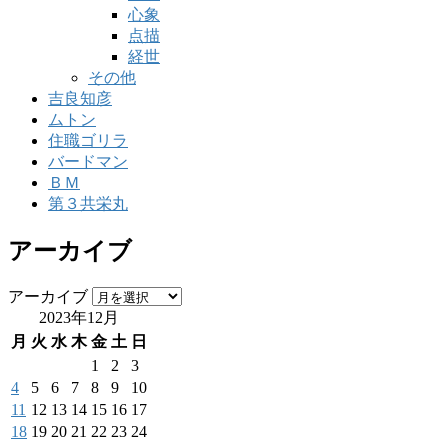
心象
点描
経世
その他
吉良知彦
ムトン
住職ゴリラ
バードマン
ＢＭ
第３共栄丸
アーカイブ
アーカイブ
2023年12月
月
火
水
木
金
土
日
1
2
3
4
5
6
7
8
9
10
11
12
13
14
15
16
17
18
19
20
21
22
23
24