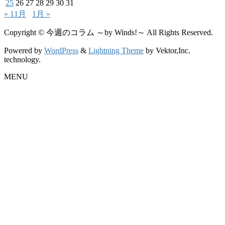
25
26
27
28
29
30
31
« 11月
1月 »
Copyright © 今週のコラム ～by Winds!～ All Rights Reserved.
Powered by
WordPress
&
Lightning Theme
by Vektor,Inc.
technology.
MENU