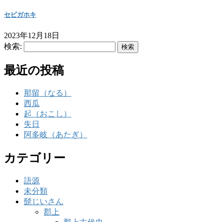
セビガホキ
2023年12月18日
検索:
最近の投稿
那留（なる）
西瓜
起（おこし）
失日
阿多岐（あたぎ）
カテゴリー
語源
未分類
髭じいさん
郡上