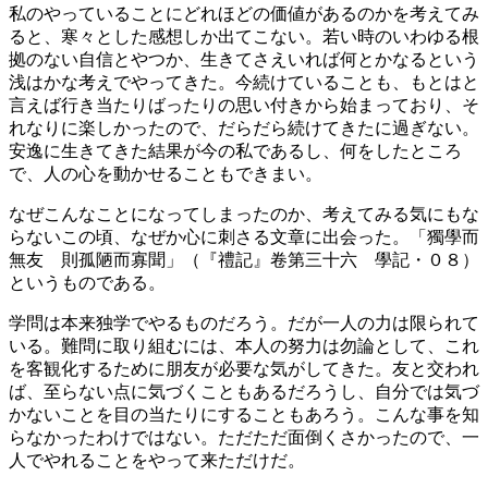
私のやっていることにどれほどの価値があるのかを考えてみ
ると、寒々とした感想しか出てこない。若い時のいわゆる根
拠のない自信とやつか、生きてさえいれば何とかなるという
浅はかな考えでやってきた。今続けていることも、もとはと
言えば行き当たりばったりの思い付きから始まっており、そ
れなりに楽しかったので、だらだら続けてきたに過ぎない。
安逸に生きてきた結果が今の私であるし、何をしたところ
で、人の心を動かせることもできまい。
なぜこんなことになってしまったのか、考えてみる気にもな
らないこの頃、なぜか心に刺さる文章に出会った。「獨學而
無友 則孤陋而寡聞」（『禮記』卷第三十六 學記・０８）
というものである。
学問は本来独学でやるものだろう。だが一人の力は限られて
いる。難問に取り組むには、本人の努力は勿論として、これ
を客観化するために朋友が必要な気がしてきた。友と交われ
ば、至らない点に気づくこともあるだろうし、自分では気づ
かないことを目の当たりにすることもあろう。こんな事を知
らなかったわけではない。ただただ面倒くさかったので、一
人でやれることをやって来ただけだ。