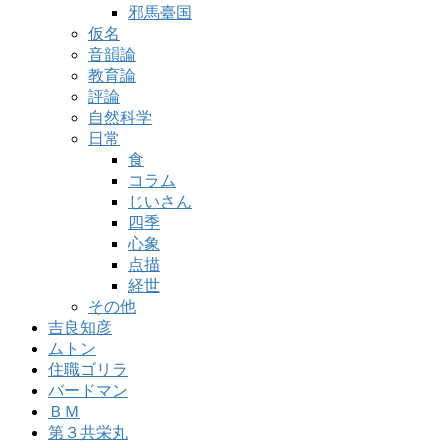
邪馬臺国
仮名
音韻論
教育論
評論
自然科学
日常
食
コラム
じいさん
四季
心象
点描
経世
その他
吉良知彦
ムトン
住職ゴリラ
バードマン
ＢＭ
第３共栄丸