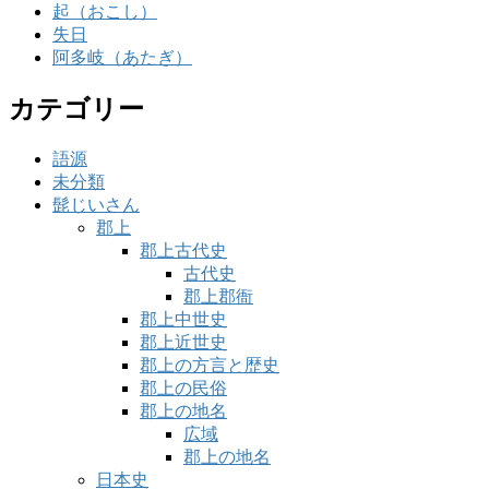
起（おこし）
失日
阿多岐（あたぎ）
カテゴリー
語源
未分類
髭じいさん
郡上
郡上古代史
古代史
郡上郡衙
郡上中世史
郡上近世史
郡上の方言と歴史
郡上の民俗
郡上の地名
広域
郡上の地名
日本史