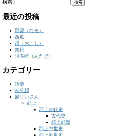
検索:
最近の投稿
那留（なる）
西瓜
起（おこし）
失日
阿多岐（あたぎ）
カテゴリー
語源
未分類
髭じいさん
郡上
郡上古代史
古代史
郡上郡衙
郡上中世史
郡上近世史