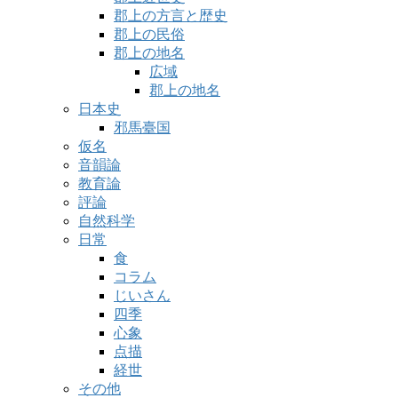
郡上の方言と歴史
郡上の民俗
郡上の地名
広域
郡上の地名
日本史
邪馬臺国
仮名
音韻論
教育論
評論
自然科学
日常
食
コラム
じいさん
四季
心象
点描
経世
その他