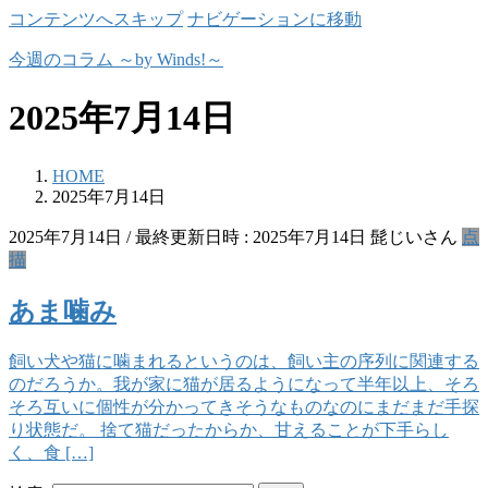
コンテンツへスキップ
ナビゲーションに移動
今週のコラム ～by Winds!～
2025年7月14日
HOME
2025年7月14日
2025年7月14日
/ 最終更新日時 :
2025年7月14日
髭じいさん
点
描
あま噛み
飼い犬や猫に噛まれるというのは、飼い主の序列に関連する
のだろうか。我が家に猫が居るようになって半年以上、そろ
そろ互いに個性が分かってきそうなものなのにまだまだ手探
り状態だ。 捨て猫だったからか、甘えることが下手らし
く、食 […]