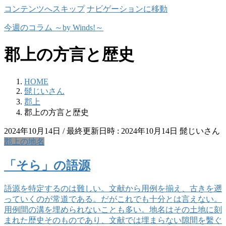
コンテンツへスキップ
ナビゲーションに移動
今週のコラム ～by Winds!～
郡上の方言と歴史
HOME
髭じいさん
郡上
郡上の方言と歴史
2024年10月14日
/ 最終更新日時 :
2024年10月14日
髭じいさん
郡上の地名
「そら」の語源
語源を特定するのは難しい。文献から用例を揃え、古きを遡
っていくのが常道である。だがこれでも十分とは言えない。
用例間の溝を埋められないことも多い。地名はその土地に刻
まれた歴史そのものであり、文献では埋まらない隙間を繫ぐ