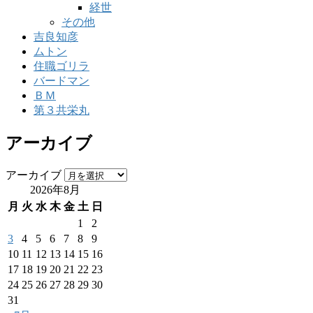
経世
その他
吉良知彦
ムトン
住職ゴリラ
バードマン
ＢＭ
第３共栄丸
アーカイブ
アーカイブ
2026年8月
月
火
水
木
金
土
日
1
2
3
4
5
6
7
8
9
10
11
12
13
14
15
16
17
18
19
20
21
22
23
24
25
26
27
28
29
30
31