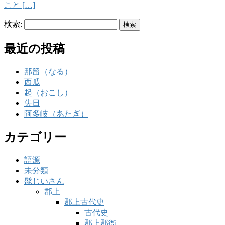
こと […]
検索:
最近の投稿
那留（なる）
西瓜
起（おこし）
失日
阿多岐（あたぎ）
カテゴリー
語源
未分類
髭じいさん
郡上
郡上古代史
古代史
郡上郡衙