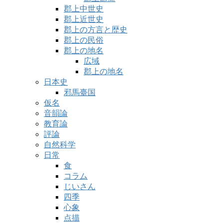
郡上中世史
郡上近世史
郡上の方言と歴史
郡上の民俗
郡上の地名
広域
郡上の地名
日本史
邪馬臺国
仮名
音韻論
教育論
評論
自然科学
日常
食
コラム
じいさん
四季
心象
点描