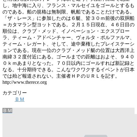
し、地中海に入り、フランス・マルセイユをゴールとするも
のである。船の規格は無制限、帆船であることだけである。
「ザ・レース」に参加したのは６艇、皆３０ｍ前後の双胴船
＝カタマラン型ヨットである。２月１５日現在、４６日目の
順位は、クラブ・メッド、イノベーション・エクスプロー
ラ、ティーム・アドベンチャー、ヴォルタ・ポルファルマ、
ティーム・レガート、そして、途中棄権したプレイステーシ
ョンである。現在一位のクラブ・メッド艇の位置は大西洋上
南緯３２度付近にある。ゴールまでの距離はおよそ、９４０
０ｋｍあまりとなった。７０日以内にゴールすれば新記録と
なる。十分期待できる。こんなワクワクするイベントが日本
では殆ど報道されない。主催者ＨＰのＵＲＬを記す。
http://www.therece.org
カテゴリー
ＢＭ
ＢＭ