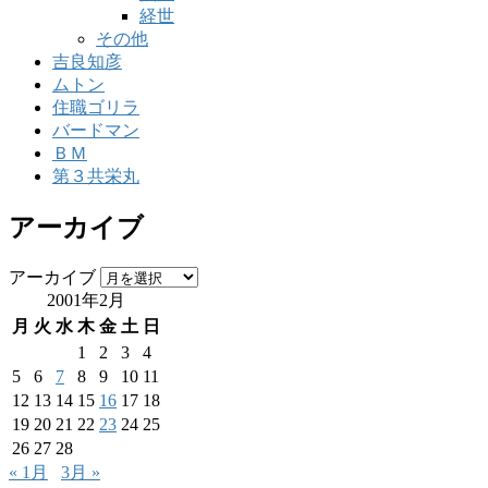
経世
その他
吉良知彦
ムトン
住職ゴリラ
バードマン
ＢＭ
第３共栄丸
アーカイブ
アーカイブ
2001年2月
月
火
水
木
金
土
日
1
2
3
4
5
6
7
8
9
10
11
12
13
14
15
16
17
18
19
20
21
22
23
24
25
26
27
28
« 1月
3月 »