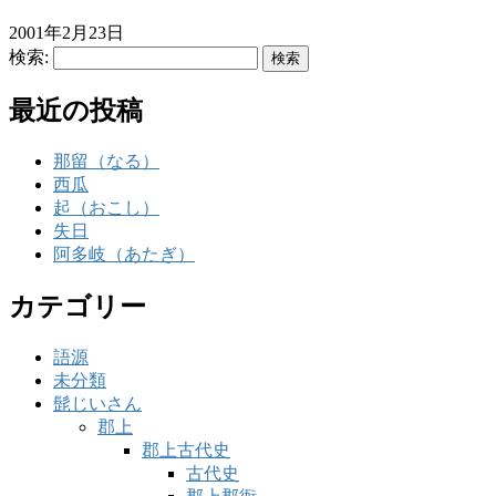
2001年2月23日
検索:
最近の投稿
那留（なる）
西瓜
起（おこし）
失日
阿多岐（あたぎ）
カテゴリー
語源
未分類
髭じいさん
郡上
郡上古代史
古代史