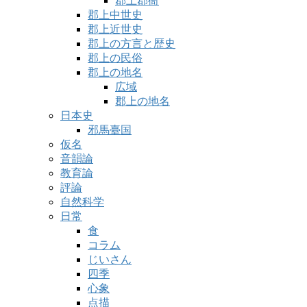
郡上郡衙
郡上中世史
郡上近世史
郡上の方言と歴史
郡上の民俗
郡上の地名
広域
郡上の地名
日本史
邪馬臺国
仮名
音韻論
教育論
評論
自然科学
日常
食
コラム
じいさん
四季
心象
点描