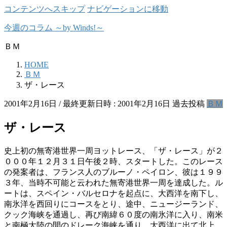
コンテンツへスキップ
ナビゲーションに移動
今週のコラム ～by Winds!～
ＢＭ
HOME
ＢＭ
ザ・レース
2001年2月16日
/ 最終更新日時 :
2001年2月16日
過去投稿
ＢＭ
ザ・レース
史上初の無寄港世界一周ヨットレース、「ザ・レース」が２
０００年１２月３１日午後２時、スタートした。このレース
の発案者は、フランス人のブルーノ・ペイロン、彼は１９９
３年、当時不可能と云われた無寄港世界一周を達成した。ル
ートは、スペイン・バルセロナを起点に、大西洋を南下し、
南氷洋を西回りにコースをとり、途中、ニュージーランド、
クック海峡を通過し、再び南緯６０度の南氷洋に入り、南米
と南極大陸の間のドレーク海峡を通り、大西洋に出て北上