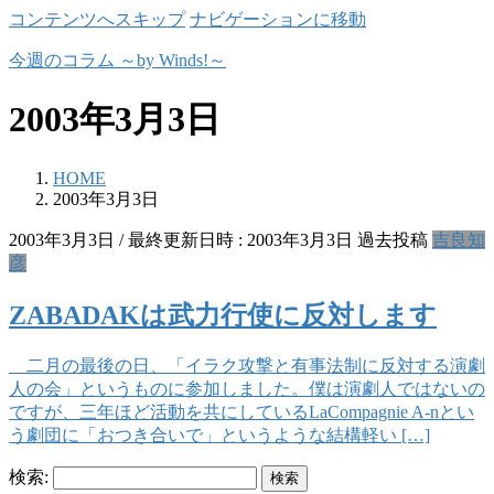
コンテンツへスキップ
ナビゲーションに移動
今週のコラム ～by Winds!～
2003年3月3日
HOME
2003年3月3日
2003年3月3日
/ 最終更新日時 :
2003年3月3日
過去投稿
吉良知
彦
ZABADAKは武力行使に反対します
二月の最後の日、「イラク攻撃と有事法制に反対する演劇
人の会」というものに参加しました。僕は演劇人ではないの
ですが、三年ほど活動を共にしているLaCompagnie A-nとい
う劇団に「おつき合いで」というような結構軽い […]
検索: