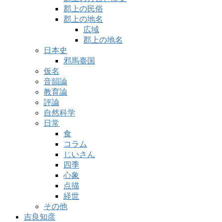
郡上の民俗
郡上の地名
広域
郡上の地名
日本史
邪馬臺国
仮名
音韻論
教育論
評論
自然科学
日常
食
コラム
じいさん
四季
心象
点描
経世
その他
吉良知彦