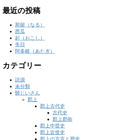
最近の投稿
那留（なる）
西瓜
起（おこし）
失日
阿多岐（あたぎ）
カテゴリー
語源
未分類
髭じいさん
郡上
郡上古代史
古代史
郡上郡衙
郡上中世史
郡上近世史
郡上の方言と歴史