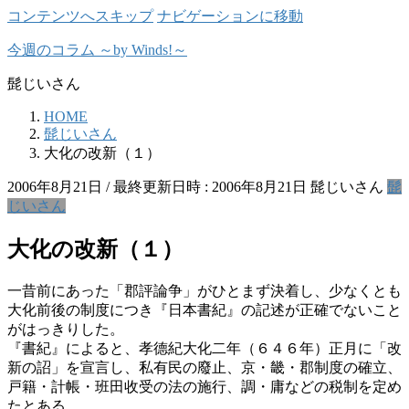
コンテンツへスキップ
ナビゲーションに移動
今週のコラム ～by Winds!～
髭じいさん
HOME
髭じいさん
大化の改新（１）
2006年8月21日
/ 最終更新日時 :
2006年8月21日
髭じいさん
髭
じいさん
大化の改新（１）
一昔前にあった「郡評論争」がひとまず決着し、少なくとも
大化前後の制度につき『日本書紀』の記述が正確でないこと
がはっきりした。
『書紀』によると、孝德紀大化二年（６４６年）正月に「改
新の詔」を宣言し、私有民の廢止、京・畿・郡制度の確立、
戸籍・計帳・班田收受の法の施行、調・庸などの税制を定め
たとある。