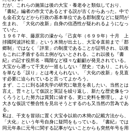
だが、これらの施策は後の大宝・養老令と類似しており、
『書紀』編者の作文であるとする説が古くからあった。中で
も金石文などから行政の基本単位である郡制度などに疑問が
生まれ、「大化の改新」自身の信憑性が疑われるようになっ
ていた。
１９６７年、藤原宮の濠から「己亥年（６９９年）十月 上
捄國阿波評松里」という木簡が出土し、大宝令直前まで「郡
郷制」ではなく「評里」の制度であることが証明され、以後
もこれに矛盾する出土例がないとされる。これ以後も『書
紀』の記す役所名・職階など様々な齟齬が発見されている。
大宝から遡って干支が一巡もしない「歴史」であり、これら
を単なる「誤り」とは考えられない。「大化の改新」を見直
す必要に迫られていると言ってよかろう。
まず、ここに到る諸先学の研究に敬意を表したい。当然とは
言え、営々として仮説と実証を繰り返し、新たな歴史像をつ
くろうとした努力は賞賛に値する。更に史料を整理し、より
大きな仮説で整合性を見出そうとするのも又当然の営為であ
る。
私は、干支を冒頭に置く大宝令以前の木簡の記載方法から、
「大化」という年号自身に疑問をもっている。『書紀』では
同元年条に元号に関する記事がないことからも突然年号を用