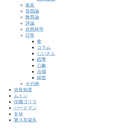
仮名
音韻論
教育論
評論
自然科学
日常
食
コラム
じいさん
四季
心象
点描
経世
その他
吉良知彦
ムトン
住職ゴリラ
バードマン
ＢＭ
第３共栄丸