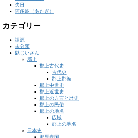
失日
阿多岐（あたぎ）
カテゴリー
語源
未分類
髭じいさん
郡上
郡上古代史
古代史
郡上郡衙
郡上中世史
郡上近世史
郡上の方言と歴史
郡上の民俗
郡上の地名
広域
郡上の地名
日本史
邪馬臺国