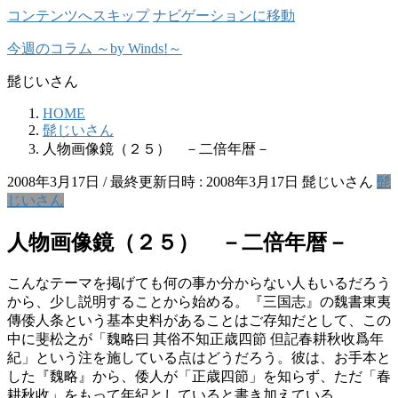
コンテンツへスキップ
ナビゲーションに移動
今週のコラム ～by Winds!～
髭じいさん
HOME
髭じいさん
人物画像鏡（２５） －二倍年暦－
2008年3月17日
/ 最終更新日時 :
2008年3月17日
髭じいさん
髭
じいさん
人物画像鏡（２５） －二倍年暦－
こんなテーマを掲げても何の事か分からない人もいるだろう
から、少し説明することから始める。『三国志』の魏書東夷
傳倭人条という基本史料があることはご存知だとして、この
中に斐松之が「魏略曰 其俗不知正歳四節 但記春耕秋收爲年
紀」という注を施している点はどうだろう。彼は、お手本と
した『魏略』から、倭人が「正歳四節」を知らず、ただ「春
耕秋收」をもって年紀としていると書き加えている。