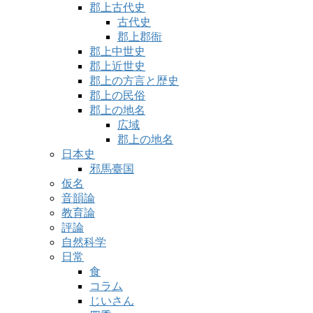
郡上古代史
古代史
郡上郡衙
郡上中世史
郡上近世史
郡上の方言と歴史
郡上の民俗
郡上の地名
広域
郡上の地名
日本史
邪馬臺国
仮名
音韻論
教育論
評論
自然科学
日常
食
コラム
じいさん