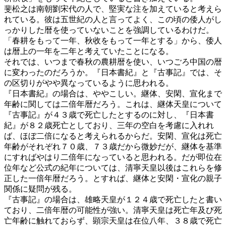
斐松之は南朝劉宋代の人で、堅実な注を加えていると考えら
れている。彼は五世紀の人と言ってよく、この頃の倭人がし
っかりした暦を使っていないことを強調しているわけだ。
「春耕をもって一年、秋收をもって一年とする」から、倭人
は暦上の一年を二年と考えていたことになる。
それでは、いつまで春秋の農耕暦を使い、いつごろ中国の暦
に変わったのだろうか。『日本書紀』と『古事記』では、そ
の区切りがやや異なっているように思われる。
『日本書紀』の場合は、ややこしい。継体、安閑、宣化まで
年齢に関しては二倍年暦だろう。これは、継体天皇について
『古事記』が４３歳で死亡したとするのに対し、『日本書
紀』が８２歳死亡としており、三年の空白を考慮に入れれ
ば、ほぼ二倍になると考えられるからだ。安閑、宣化は死亡
年齢がそれぞれ７０歳、７３歳だから微妙だが、継体を基準
にすればやはり二倍年になっていると思われる。だが即位在
位年など公式の紀年については、清寧天皇以後はこれらを修
正した一倍年暦だろう。とすれば、継体と安閑・宣化の親子
関係に疑問が残る。
『古事記』の場合は、雄略天皇が１２４歳で死亡したと書い
ており、二倍年暦の可能性が強い。清寧天皇は死亡年及び死
亡年齢に触れておらず、顕宗天皇は在位八年、３８歳で死亡