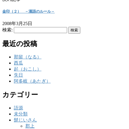
金印（２） －漢語のルール－
2008年3月25日
検索:
最近の投稿
那留（なる）
西瓜
起（おこし）
失日
阿多岐（あたぎ）
カテゴリー
語源
未分類
髭じいさん
郡上