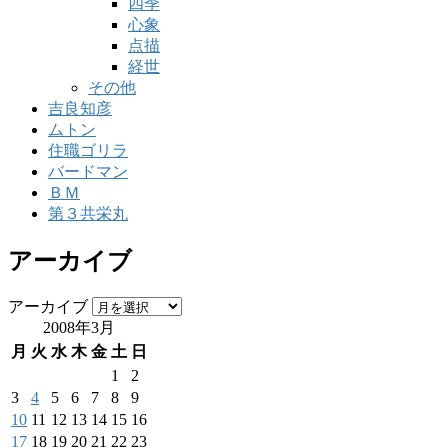
四季
心象
点描
経世
その他
吉良知彦
ムトン
住職ゴリラ
バードマン
ＢＭ
第３共栄丸
アーカイブ
アーカイブ
2008年3月
月
火
水
木
金
土
日
1
2
3
4
5
6
7
8
9
10
11
12
13
14
15
16
17
18
19
20
21
22
23