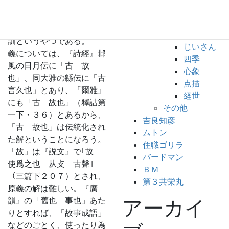
上声で「故」が去声の違い
日常
はあるものの、同部仮借と
食
は言えそうだ。いわゆる声
コラム
訓というやつである。
じいさん
義については、『詩經』邶
四季
風の日月伝に「古 故
心象
也」、同大雅の緜伝に「古
点描
言久也」とあり、『爾雅』
経世
にも「古 故也」（釋詁第
その他
一下・３６）とあるから、
吉良知彦
「古 故也」は伝統化され
ムトン
た解ということになろう。
住職ゴリラ
「故」は『説文』で｢故
バードマン
使爲之也 从攴 古聲｣
ＢＭ
（三篇下２０７）とされ、
第３共栄丸
原義の解は難しい。『廣
韻』の「舊也 事也」あた
アーカイ
りとすれば、「故事成語」
などのごとく、使ったり為