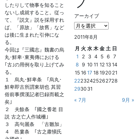
ブ
したりして物事を知ること
ないし成就すること。従っ
アーカイブ
て、『説文』説を採用すれ
ば、「原故」「故舊」など
は後に生まれた引伸にな
2011年8月
る。
月
火
水
木
金
土
日
今回は『三國志』魏書の烏
1
2
3
4
5
6
7
丸･鮮卑･東夷傳における
｢古｣の用例を取り上げてみ
8
9
10
11
12
13
14
る。
15
16
17
18
19
20
21
１ 烏丸･鮮卑条 ｢烏丸･
22
23
24
25
26
27
28
鮮卑即古所謂東胡也 其習
29
30
31
俗前事撰漢記者巳録而載之
« 7月
9月 »
矣｣
２ 夫餘条 ｢國之耆老 目
説 古之亡人作城柵｣
３ 高句麗条 「古雛加」
４ 邑婁条 ｢古之肅愼氏