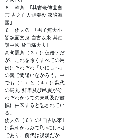
之國也｣
５ 韓条 ｢其耆老傳世自
言 古之亡人避秦役 來適韓
國｣
６ 倭人条 ｢男子無大小
皆黥面文身 自古以來 其使
詣中國 皆自稱大夫｣
高句麗条（３）は仮借字だ
が、これを除くすべての用
例はそれぞれ「いにしへ」
の義で間違いなかろう。中
でも（１）と（４）は魏代
の烏丸･鮮卑及び邑婁がそ
れぞれかつての東胡及び肅
愼に由来すると記されてい
る。
倭人条（６）の｢自古以來｣
は魏朝からみて｢いにしへ｣
であり、前代は後漢だか