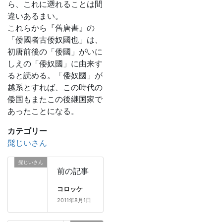
ら、これに遡れることは間
違いあるまい。
これらから『舊唐書』の
「倭國者古倭奴國也」は、
初唐前後の「倭國」がいに
しえの「倭奴國」に由来す
ると読める。「倭奴國」が
越系とすれば、この時代の
倭国もまたこの後継国家で
あったことになる。
カテゴリー
髭じいさん
髭じいさん
前の記事
コロッケ
2011年8月1日