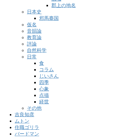
郡上の地名
日本史
邪馬臺国
仮名
音韻論
教育論
評論
自然科学
日常
食
コラム
じいさん
四季
心象
点描
経世
その他
吉良知彦
ムトン
住職ゴリラ
バードマン