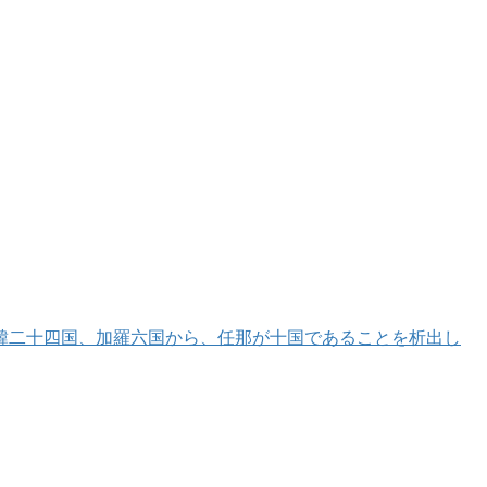
韓二十四国、加羅六国から、任那が十国であることを析出し