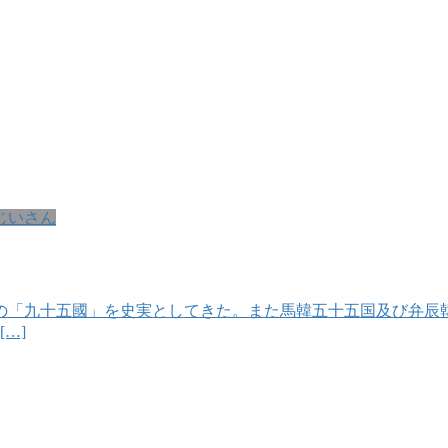
じいさん
の「九十五國」を史実としてきた。また馬韓五十五国及び弁辰
…]