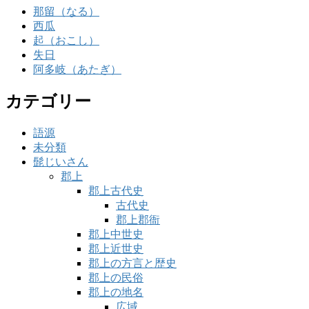
那留（なる）
西瓜
起（おこし）
失日
阿多岐（あたぎ）
カテゴリー
語源
未分類
髭じいさん
郡上
郡上古代史
古代史
郡上郡衙
郡上中世史
郡上近世史
郡上の方言と歴史
郡上の民俗
郡上の地名
広域