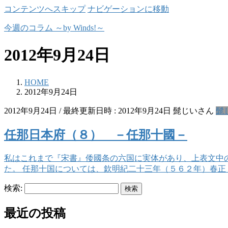
コンテンツへスキップ
ナビゲーションに移動
今週のコラム ～by Winds!～
2012年9月24日
HOME
2012年9月24日
2012年9月24日
/ 最終更新日時 :
2012年9月24日
髭じいさん
髭
任那日本府（８） －任那十國－
私はこれまで『宋書』倭國条の六国に実体があり、上表文中
た。 任那十国については、欽明紀二十三年（５６２年）春正 [
検索:
最近の投稿