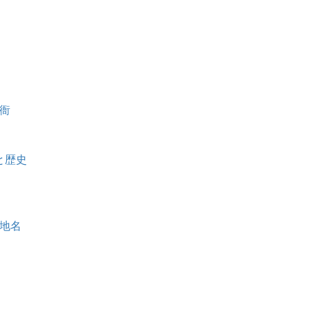
衙
と歴史
地名