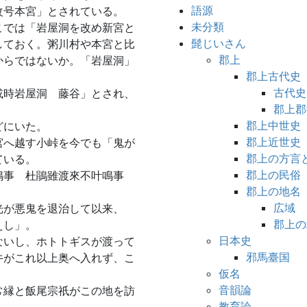
語源
改号本宮」とされている。
未分類
こでは「岩屋洞を改め新宮と
髭じいさん
しておく。粥川村や本宮と比
郡上
からではないか。「岩屋洞」
郡上古代史
古代史
或時岩屋洞 藤谷」とされ、
郡上郡
郡上中世史
どにいた。
郡上近世史
宮へ越す小峠を今でも「鬼が
郡上の方言
ている。
郡上の民俗
鳴事 杜鵑雖渡來不叶鳴事
郡上の地名
。
広域
光が悪鬼を退治して以来、
郡上の
えし」。
日本史
ないし、ホトトギスが渡って
邪馬臺国
牛がこれ以上奥へ入れず、こ
仮名
音韻論
常縁と飯尾宗祇がこの地を訪
教育論