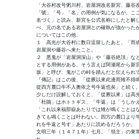
「大谷村改号粥川村、岩屋洞改名新宮、藤谷
「號」「号」「名」の用例が気になるが、こ
名づく」と読み、新宮を公式名称にしたと解
べ、元の名である岩屋洞との確執が強かった
についてはこの他、
１ 高光が大谷村に数日逗留したあと、「而
岩屋洞や藤谷へ来たこと。
２ 悪鬼が「岩屋洞深山」や「藤谷絶頂」な
とする用例がある。そう言えば阿瀬尾から新
坂」と呼び、鬼がこの峠を踏んだと伝えられ
『傳記』はこの後、「從厥以來此邊而雉不得
從四方麓口牛不入奧依之号牛返也矣」と続く
少しだけ説解しておくと、「從厥以來」は高
「杜鵑」はホトトギス、「牛返」は「うしか
「これ以来福部嶽あたりでは雉が鳴くことは
きても鳴くことは叶わない。四方の麓口より
れを牛返と号す」あたりに読めるだろうか。
文明三年（１４７１年）七月、「領主」の東