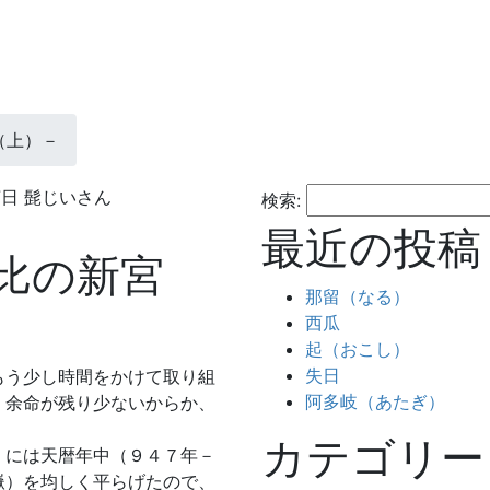
（上）－
7日
髭じいさん
検索:
最近の投稿
比の新宮
那留（なる）
西瓜
起（おこし）
失日
もう少し時間をかけて取り組
阿多岐（あたぎ）
、余命が残り少ないからか、
カテゴリー
）には天暦年中（９４７年－
嶽）を均しく平らげたので、