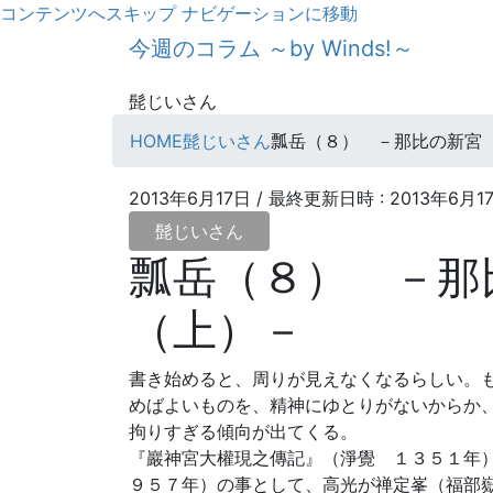
コンテンツへスキップ
ナビゲーションに移動
今週のコラム ～by Winds!～
髭じいさん
HOME
髭じいさん
瓢岳（８） －那比の新宮
2013年6月17日
/ 最終更新日時 :
2013年6月1
髭じいさん
瓢岳（８） －那
（上）－
書き始めると、周りが見えなくなるらしい。
めばよいものを、精神にゆとりがないからか
拘りすぎる傾向が出てくる。
『巖神宮大權現之傳記』（淨覺 １３５１年
９５７年）の事として、高光が禅定峯（福部