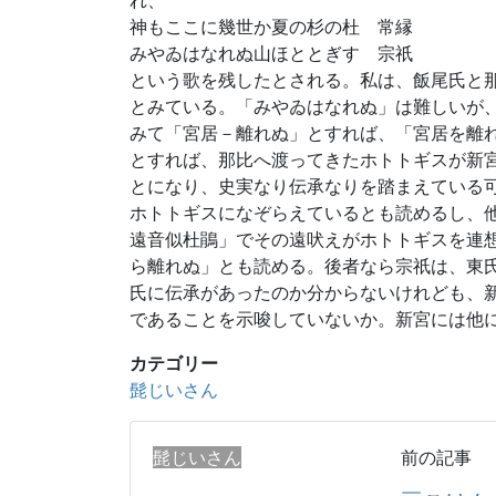
れ、
神もここに幾世か夏の杉の杜 常縁
みやゐはなれぬ山ほととぎす 宗祇
という歌を残したとされる。私は、飯尾氏と
とみている。「みやゐはなれぬ」は難しいが
みて「宮居－離れぬ」とすれば、「宮居を離
とすれば、那比へ渡ってきたホトトギスが新
とになり、史実なり伝承なりを踏まえている
ホトトギスになぞらえているとも読めるし、
遠音似杜鵑」でその遠吠えがホトトギスを連
ら離れぬ」とも読める。後者なら宗祇は、東
氏に伝承があったのか分からないけれども、
であることを示唆していないか。新宮には他
カテゴリー
髭じいさん
髭じいさん
前の記事