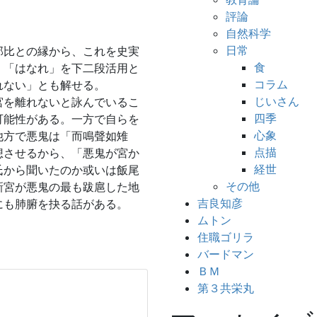
評論
自然科学
日常
那比との縁から、これを史実
食
、「はなれ」を下二段活用と
コラム
れない」とも解せる。
じいさん
宮を離れないと詠んでいるこ
四季
可能性がある。一方で自らを
心象
他方で悪鬼は「而鳴聲如雉
点描
想させるから、「悪鬼が宮か
経世
氏から聞いたのか或いは飯尾
その他
新宮が悪鬼の最も跋扈した地
吉良知彦
にも肺腑を抉る話がある。
ムトン
住職ゴリラ
バードマン
ＢＭ
第３共栄丸