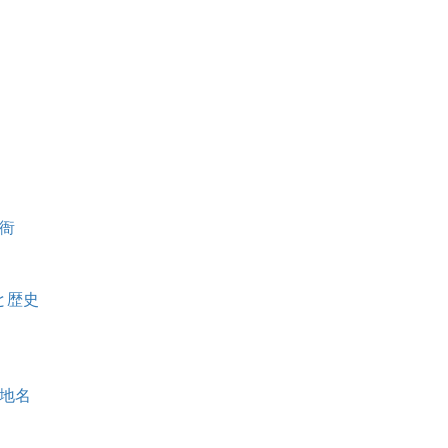
衙
と歴史
地名