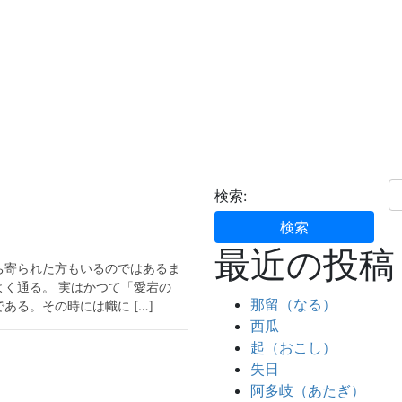
検索:
最近の投稿
ち寄られた方もいるのではあるま
く通る。 実はかつて「愛宕の
那留（なる）
る。その時には幟に […]
西瓜
起（おこし）
失日
阿多岐（あたぎ）