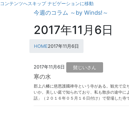
コンテンツへスキップ
ナビゲーションに移動
今週のコラム ～by Winds!～
2017年11月6日
HOME
2017年11月6日
2017年11月6日
髭じいさん
寒の水
郡上八幡に慈恩護國禅寺という寺がある。観光で立
いか。美しい庭で知られており、私も散歩の途中によ
話」（２０１６年０５月１６日付け）で登場した寺であ