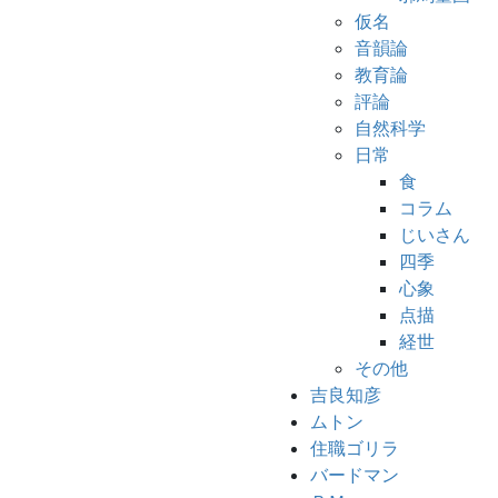
仮名
音韻論
教育論
評論
自然科学
日常
食
コラム
じいさん
四季
心象
点描
経世
その他
吉良知彦
ムトン
住職ゴリラ
バードマン