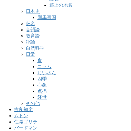
郡上の地名
日本史
邪馬臺国
仮名
音韻論
教育論
評論
自然科学
日常
食
コラム
じいさん
四季
心象
点描
経世
その他
吉良知彦
ムトン
住職ゴリラ
バードマン