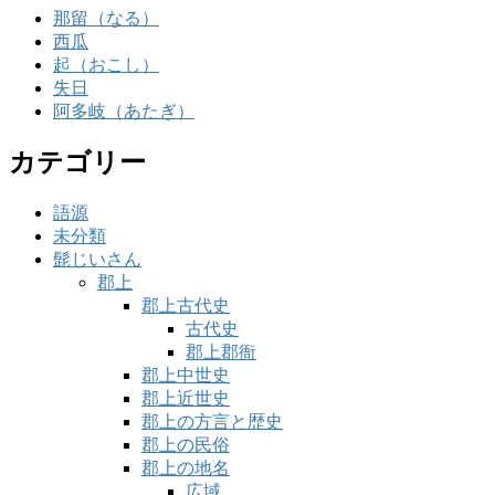
那留（なる）
西瓜
起（おこし）
失日
阿多岐（あたぎ）
カテゴリー
語源
未分類
髭じいさん
郡上
郡上古代史
古代史
郡上郡衙
郡上中世史
郡上近世史
郡上の方言と歴史
郡上の民俗
郡上の地名
広域