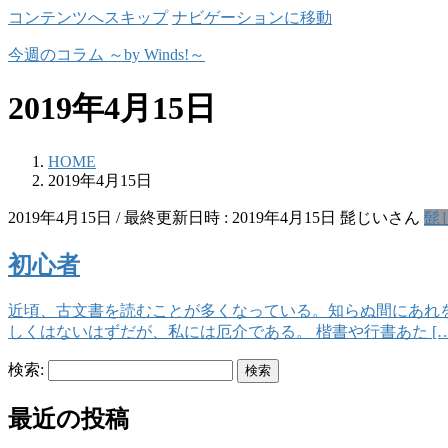
コンテンツへスキップ
ナビゲーションに移動
今週のコラム ～by Winds!～
2019年4月15日
HOME
2019年4月15日
2019年4月15日
/ 最終更新日時 :
2019年4月15日
髭じいさん
髭
初心者
近頃、古文書を読むことが多くなっている。知らぬ間にあれ
しくはないはずだが、私には厄介である。 楷書や行書あた […
検索:
最近の投稿