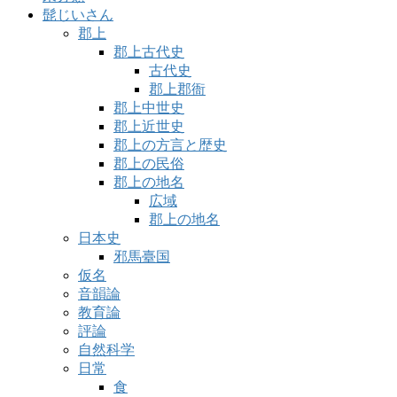
髭じいさん
郡上
郡上古代史
古代史
郡上郡衙
郡上中世史
郡上近世史
郡上の方言と歴史
郡上の民俗
郡上の地名
広域
郡上の地名
日本史
邪馬臺国
仮名
音韻論
教育論
評論
自然科学
日常
食