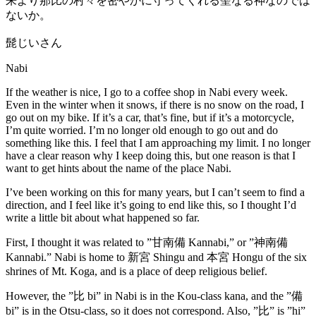
来より那比の村々を密やかに守ってくれる聖なる神なのでは
ないか。
髭じいさん
Nabi
If the weather is nice, I go to a coffee shop in Nabi every week.
Even in the winter when it snows, if there is no snow on the road, I
go out on my bike. If it’s a car, that’s fine, but if it’s a motorcycle,
I’m quite worried. I’m no longer old enough to go out and do
something like this. I feel that I am approaching my limit. I no longer
have a clear reason why I keep doing this, but one reason is that I
want to get hints about the name of the place Nabi.
I’ve been working on this for many years, but I can’t seem to find a
direction, and I feel like it’s going to end like this, so I thought I’d
write a little bit about what happened so far.
First, I thought it was related to ”甘南備 Kannabi,” or ”神南備
Kannabi.” Nabi is home to 新宮 Shingu and 本宮 Hongu of the six
shrines of Mt. Koga, and is a place of deep religious belief.
However, the ”比 bi” in Nabi is in the Kou-class kana, and the ”備
bi” is in the Otsu-class, so it does not correspond. Also, ”比” is ”hi”