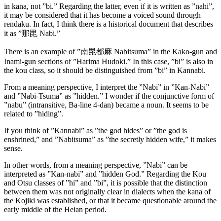
in kana, not ”bi.” Regarding the latter, even if it is written as ”nahi”,
it may be considered that it has become a voiced sound through
rendaku. In fact, I think there is a historical document that describes
it as ”那毘 Nabi.”
There is an example of ”南毘都麻 Nabitsuma” in the Kako-gun and
Inami-gun sections of ”Harima Hudoki.” In this case, ”bi” is also in
the kou class, so it should be distinguished from ”bi” in Kannabi.
From a meaning perspective, I interpret the ”Nabi” in ”Kan-Nabi”
and ”Nabi-Tsuma” as ”hidden.” I wonder if the conjunctive form of
”nabu” (intransitive, Ba-line 4-dan) became a noun. It seems to be
related to ”hiding”.
If you think of ”Kannabi” as ”the god hides” or ”the god is
enshrined,” and ”Nabitsuma” as ”the secretly hidden wife,” it makes
sense.
In other words, from a meaning perspective, ”Nabi” can be
interpreted as ”Kan-nabi” and ”hidden God.” Regarding the Kou
and Otsu classes of ”hi” and ”bi”, it is possible that the distinction
between them was not originally clear in dialects when the kana of
the Kojiki was established, or that it became questionable around the
early middle of the Heian period.