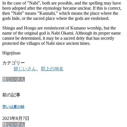
In the case of ”Nabi”, both are possible, and the spelling may have
been adopted after the etymology became unclear. If this is correct,
then ”Nabi” means ”Kannabi,” which means the place where the
gods hide, or the sacred place where the gods are enshrined.
Shingu and Hongu are reminiscent of Kumano worship, but the
name of the original god is Nabi Okami. Although its proper name
cannot be determined, it may be a sacred deity that has secretly
protected the villages of Nabi since ancient times.
Higejiisan
カテゴリー
髭じいさん
、
郡上の地名
髭じいさん
前の記事
苦いは夏の味
2023年8月7日
髭じいさん