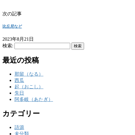
次の記事
比丘尼など
2023年8月21日
検索:
最近の投稿
那留（なる）
西瓜
起（おこし）
失日
阿多岐（あたぎ）
カテゴリー
語源
未分類