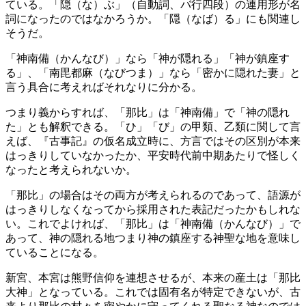
ている。「隠（な）ぶ」（自動詞、バ行四段）の連用形が名
詞になったのではなかろうか。「隠（なば）る」にも関連し
そうだ。
「神南備（かんなび）」なら「神が隠れる」「神が鎮座す
る」、「南毘都麻（なびつま）」なら「密かに隠れた妻」と
言う具合に考えればそれなりに分かる。
つまり義からすれば、「那比」は「神南備」で「神の隠れ
た」とも解釈できる。「ひ」「び」の甲類、乙類に関して言
えば、『古事記』の仮名成立時に、方言ではその区別が本来
はっきりしていなかったか、平安時代前中期あたりで怪しく
なったと考えられないか。
「那比」の場合はその両方が考えられるのであって、語源が
はっきりしなくなってから採用された表記だったかもしれな
い。これでよければ、「那比」は「神南備（かんなび）」で
あって、神の隠れる地つまり神の鎮座する神聖な地を意味し
ていることになる。
新宮、本宮は熊野信仰を連想させるが、本来の産土は「那比
大神」となっている。これでは固有名が特定できないが、古