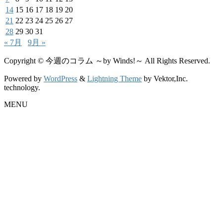
14
15
16
17
18
19
20
21
22
23
24
25
26
27
28
29
30
31
« 7月
9月 »
Copyright © 今週のコラム ～by Winds!～ All Rights Reserved.
Powered by
WordPress
&
Lightning Theme
by Vektor,Inc.
technology.
MENU