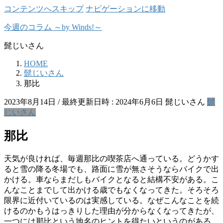
コンテンツへスキップ
ナビゲーションに移動
今週のコラム ～by Winds!～
髭じいさん
HOME
髭じいさん
那比
2023年8月14日
/ 最終更新日時 :
2024年6月6日
髭じいさん
髭
じいさん
那比
天気が良ければ、毎週那比の喫茶店へ通っている。どうかす
ると雪の降る冬場でも、路面に雪が無さそうならバイクで出
かける。車ならまだしもバイクとなると結構不安がある。こ
んなことまでして出かける歳でもなくなってきた。そろそろ
限界に近付いているのは実感している。なぜこんなことを続
けるのかもうはっきりした理由が分からなくなってきたが、
一つには那比という地名のヒントを得たいというのがある。