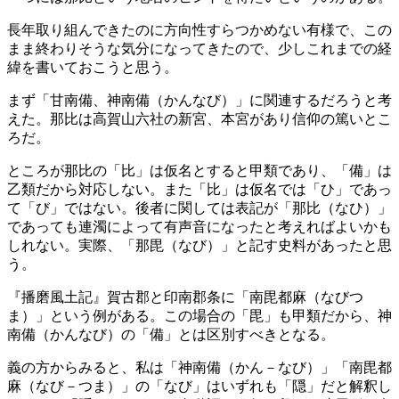
長年取り組んできたのに方向性すらつかめない有様で、この
まま終わりそうな気分になってきたので、少しこれまでの経
緯を書いておこうと思う。
まず「甘南備、神南備（かんなび）」に関連するだろうと考
えた。那比は高賀山六社の新宮、本宮があり信仰の篤いとこ
ろだ。
ところが那比の「比」は仮名とすると甲類であり、「備」は
乙類だから対応しない。また「比」は仮名では「ひ」であっ
て「び」ではない。後者に関しては表記が「那比（なひ）」
であっても連濁によって有声音になったと考えればよいかも
しれない。実際、「那毘（なび）」と記す史料があったと思
う。
『播磨風土記』賀古郡と印南郡条に「南毘都麻（なびつ
ま）」という例がある。この場合の「毘」も甲類だから、神
南備（かんなび）の「備」とは区別すべきとなる。
義の方からみると、私は「神南備（かん－なび）」「南毘都
麻（なび－つま）」の「なび」はいずれも「隠」だと解釈し