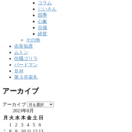
コラム
じいさん
四季
心象
点描
経世
その他
吉良知彦
ムトン
住職ゴリラ
バードマン
ＢＭ
第３共栄丸
アーカイブ
アーカイブ
2023年8月
月
火
水
木
金
土
日
1
2
3
4
5
6
7
8
9
10
11
12
13