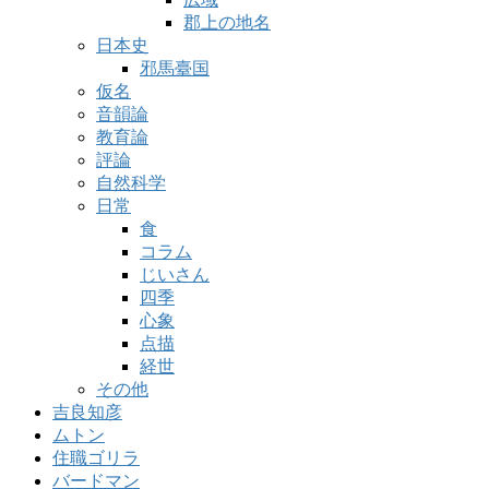
郡上の地名
日本史
邪馬臺国
仮名
音韻論
教育論
評論
自然科学
日常
食
コラム
じいさん
四季
心象
点描
経世
その他
吉良知彦
ムトン
住職ゴリラ
バードマン