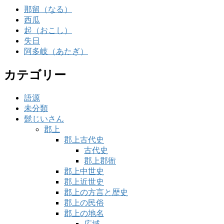
那留（なる）
西瓜
起（おこし）
失日
阿多岐（あたぎ）
カテゴリー
語源
未分類
髭じいさん
郡上
郡上古代史
古代史
郡上郡衙
郡上中世史
郡上近世史
郡上の方言と歴史
郡上の民俗
郡上の地名
広域