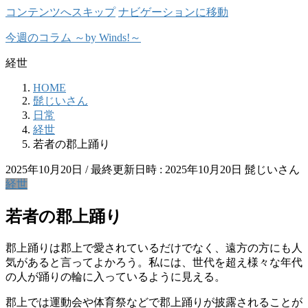
コンテンツへスキップ
ナビゲーションに移動
今週のコラム ～by Winds!～
経世
HOME
髭じいさん
日常
経世
若者の郡上踊り
2025年10月20日
/ 最終更新日時 :
2025年10月20日
髭じいさん
経世
若者の郡上踊り
郡上踊りは郡上で愛されているだけでなく、遠方の方にも人
気があると言ってよかろう。私には、世代を超え様々な年代
の人が踊りの輪に入っているように見える。
郡上では運動会や体育祭などで郡上踊りが披露されることが