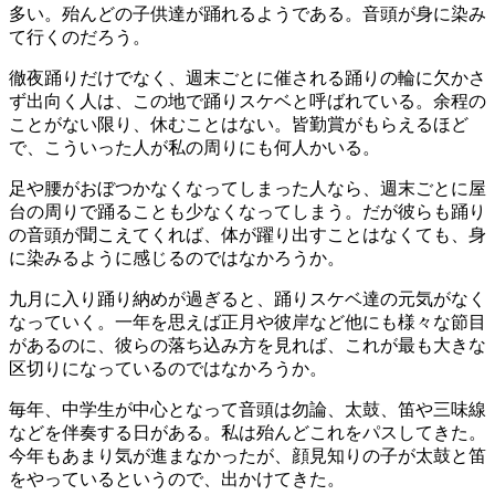
多い。殆んどの子供達が踊れるようである。音頭が身に染み
て行くのだろう。
徹夜踊りだけでなく、週末ごとに催される踊りの輪に欠かさ
ず出向く人は、この地で踊りスケベと呼ばれている。余程の
ことがない限り、休むことはない。皆勤賞がもらえるほど
で、こういった人が私の周りにも何人かいる。
足や腰がおぼつかなくなってしまった人なら、週末ごとに屋
台の周りで踊ることも少なくなってしまう。だが彼らも踊り
の音頭が聞こえてくれば、体が躍り出すことはなくても、身
に染みるように感じるのではなかろうか。
九月に入り踊り納めが過ぎると、踊りスケベ達の元気がなく
なっていく。一年を思えば正月や彼岸など他にも様々な節目
があるのに、彼らの落ち込み方を見れば、これが最も大きな
区切りになっているのではなかろうか。
毎年、中学生が中心となって音頭は勿論、太鼓、笛や三味線
などを伴奏する日がある。私は殆んどこれをパスしてきた。
今年もあまり気が進まなかったが、顔見知りの子が太鼓と笛
をやっているというので、出かけてきた。