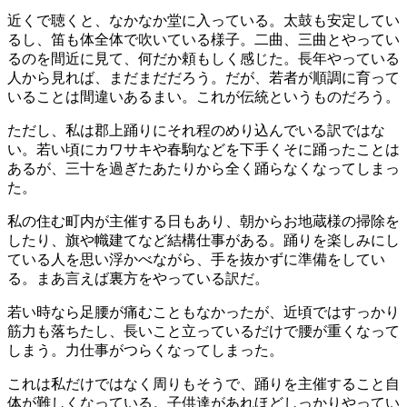
近くで聴くと、なかなか堂に入っている。太鼓も安定してい
るし、笛も体全体で吹いている様子。二曲、三曲とやってい
るのを間近に見て、何だか頼もしく感じた。長年やっている
人から見れば、まだまだだろう。だが、若者が順調に育って
いることは間違いあるまい。これが伝統というものだろう。
ただし、私は郡上踊りにそれ程のめり込んでいる訳ではな
い。若い頃にカワサキや春駒などを下手くそに踊ったことは
あるが、三十を過ぎたあたりから全く踊らなくなってしまっ
た。
私の住む町内が主催する日もあり、朝からお地蔵様の掃除を
したり、旗や幟建てなど結構仕事がある。踊りを楽しみにし
ている人を思い浮かべながら、手を抜かずに準備をしてい
る。まあ言えば裏方をやっている訳だ。
若い時なら足腰が痛むこともなかったが、近頃ではすっかり
筋力も落ちたし、長いこと立っているだけで腰が重くなって
しまう。力仕事がつらくなってしまった。
これは私だけではなく周りもそうで、踊りを主催すること自
体が難しくなっている。子供達があれほどしっかりやってい