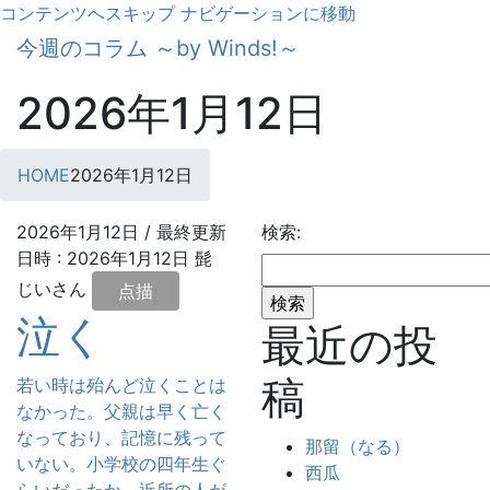
コンテンツへスキップ
ナビゲーションに移動
今週のコラム ～by Winds!～
2026年1月12日
HOME
2026年1月12日
2026年1月12日
/ 最終更新
検索:
日時 :
2026年1月12日
髭
じいさん
点描
泣く
最近の投
稿
若い時は殆んど泣くことは
なかった。父親は早く亡く
なっており、記憶に残って
那留（なる）
いない。小学校の四年生ぐ
西瓜