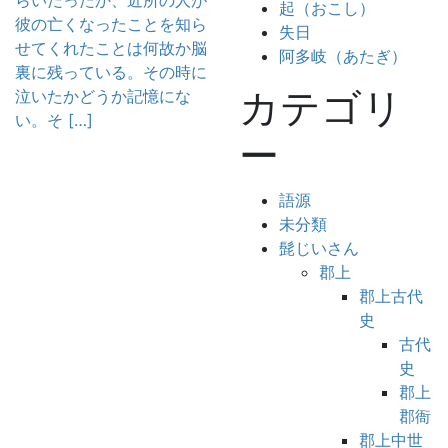
らいだったか、近所の人が
起（おこし）
彼の亡くなったことを知ら
失日
せてくれたことは何故か脳
阿多岐（あたぎ）
裏に残っている。その時に
カテゴリ
泣いたかどうか記憶にな
い。そ […]
ー
語源
未分類
髭じいさん
郡上
郡上古代
史
古代
史
郡上
郡衙
郡上中世