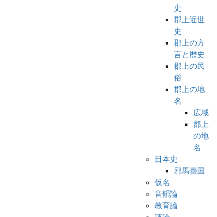
史
郡上近世
史
郡上の方
言と歴史
郡上の民
俗
郡上の地
名
広域
郡上
の地
名
日本史
邪馬臺国
仮名
音韻論
教育論