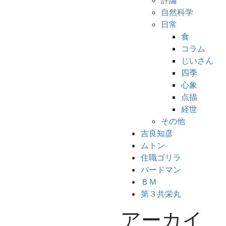
評論
自然科学
日常
食
コラム
じいさん
四季
心象
点描
経世
その他
吉良知彦
ムトン
住職ゴリラ
バードマン
ＢＭ
第３共栄丸
アーカイ