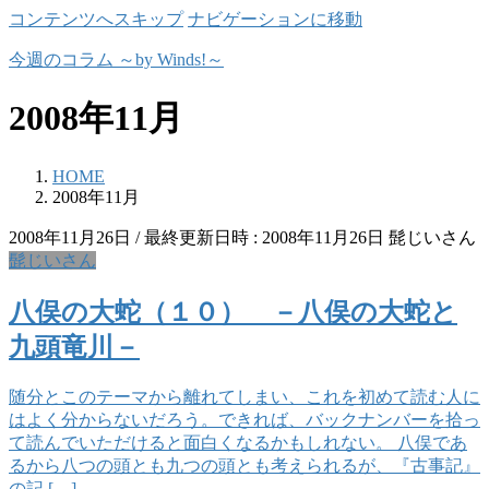
コンテンツへスキップ
ナビゲーションに移動
今週のコラム ～by Winds!～
2008年11月
HOME
2008年11月
2008年11月26日
/ 最終更新日時 :
2008年11月26日
髭じいさん
髭じいさん
八俣の大蛇（１０） －八俣の大蛇と
九頭竜川－
随分とこのテーマから離れてしまい、これを初めて読む人に
はよく分からないだろう。できれば、バックナンバーを拾っ
て読んでいただけると面白くなるかもしれない。 八俣であ
るから八つの頭とも九つの頭とも考えられるが、『古事記』
の記 […]