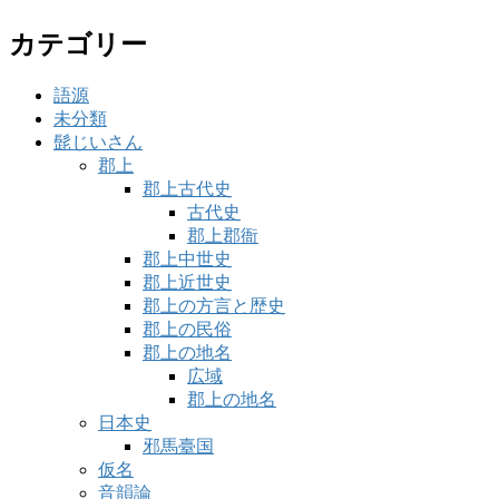
カテゴリー
語源
未分類
髭じいさん
郡上
郡上古代史
古代史
郡上郡衙
郡上中世史
郡上近世史
郡上の方言と歴史
郡上の民俗
郡上の地名
広域
郡上の地名
日本史
邪馬臺国
仮名
音韻論