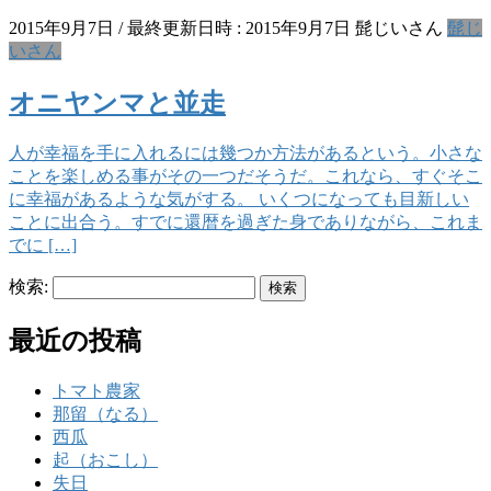
2015年9月7日
/ 最終更新日時 :
2015年9月7日
髭じいさん
髭じ
いさん
オニヤンマと並走
人が幸福を手に入れるには幾つか方法があるという。小さな
ことを楽しめる事がその一つだそうだ。これなら、すぐそこ
に幸福があるような気がする。 いくつになっても目新しい
ことに出合う。すでに還暦を過ぎた身でありながら、これま
でに […]
検索:
最近の投稿
トマト農家
那留（なる）
西瓜
起（おこし）
失日