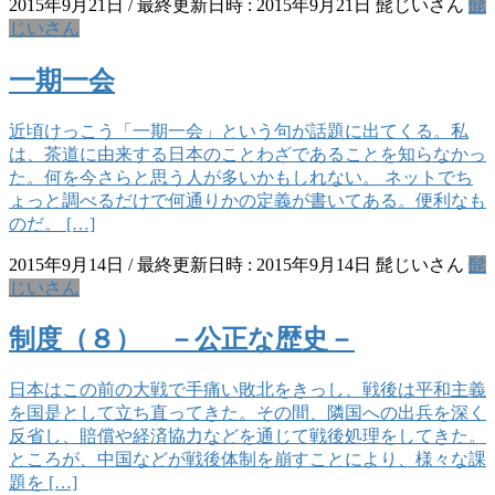
2015年9月21日
/ 最終更新日時 :
2015年9月21日
髭じいさん
髭
じいさん
一期一会
近頃けっこう「一期一会」という句が話題に出てくる。私
は、茶道に由来する日本のことわざであることを知らなかっ
た。何を今さらと思う人が多いかもしれない。 ネットでち
ょっと調べるだけで何通りかの定義が書いてある。便利なも
のだ。 […]
2015年9月14日
/ 最終更新日時 :
2015年9月14日
髭じいさん
髭
じいさん
制度（８） －公正な歴史－
日本はこの前の大戦で手痛い敗北をきっし、戦後は平和主義
を国是として立ち直ってきた。その間、隣国への出兵を深く
反省し、賠償や経済協力などを通じて戦後処理をしてきた。
ところが、中国などが戦後体制を崩すことにより、様々な課
題を […]