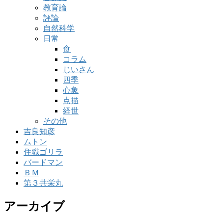
教育論
評論
自然科学
日常
食
コラム
じいさん
四季
心象
点描
経世
その他
吉良知彦
ムトン
住職ゴリラ
バードマン
ＢＭ
第３共栄丸
アーカイブ