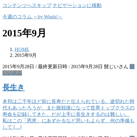
コンテンツへスキップ
ナビゲーションに移動
今週のコラム ～by Winds!～
2015年9月
HOME
2015年9月
2015年9月28日
/ 最終更新日時 :
2015年9月28日
髭じいさん
髭
じいさん
長生き
本邦は二千年ほど前に長寿だと伝えられている。途切れた時
代もあったろうが、また敗戦後になって世界トップクラスの
寿命を記録してきた。だが上手に長生きするのは難しい。
私はこの「恩恵」にあずかるなど思いもよらず、何の準備も
して […]