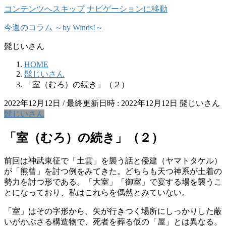
コンテンツへスキップ
ナビゲーションに移動
今週のコラム ～by Winds!～
髭じいさん
HOME
髭じいさん
「室（むろ）の続き」（２）
2022年12月12日
/ 最終更新日時 :
2022年12月12日
髭じいさん
髭じいさん
「室（むろ）の続き」（２）
前回は神武東征で「土雲」を襲う話と倭建（ヤマトタケル）
が「熊曾」を討つ例をみてきた。どちらも天つ神系が土着の
勢力を討つ形である。「大室」「御室」で宴する場を襲うこ
とになっており、私はこれらを偶然とみていない。
「室」はその字形から、矢が行きつく場所にしっかりした蔽
いがかぶさる構造物で、死者を葬る仮の「屋」とは異なる。