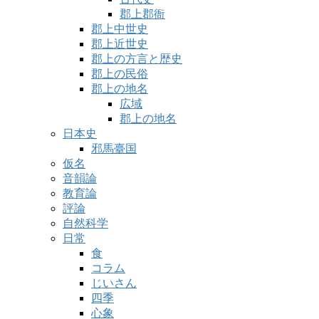
郡上郡衙
郡上中世史
郡上近世史
郡上の方言と歴史
郡上の民俗
郡上の地名
広域
郡上の地名
日本史
邪馬臺国
仮名
音韻論
教育論
評論
自然科学
日常
食
コラム
じいさん
四季
心象