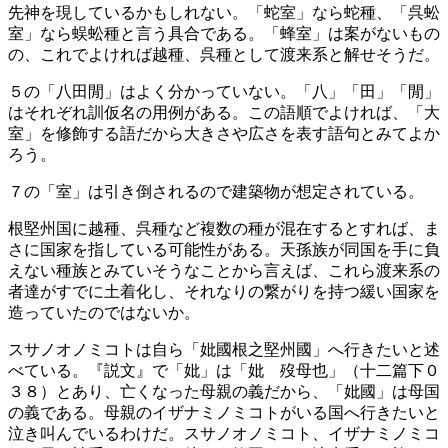
先神を現しているかもしれない。「蛇室」なら蛇種、「呉蚣
室」なら蜈蚣種と言う具合である。「蜂室」は案がないもの
の、これでよければ越種、呉種として渡来系と解せそうだ。
５の「八田閒」はよく分かっていない。「八」「田」「閒」
はそれぞれ訓仮名の用例がある。この語順でよければ、「大
室」を修飾する語だから大きさや広さを表す語句とみてよか
ろう。
７の「室」は引き倒されるので建築物が想定されている。
根堅州国に越種、呉種など複数の種が混在するとすれば、ま
さに国家を指している可能性がある。天孫族が同国を手に負
えない種族とみていそうなことから言えば、これら渡来系の
者達がすでに土着化し、それなりの繋がりを持つ緩い国家を
造っていたのではないか。
スサノオノミコトは自ら「妣國根之堅州國」へ行きたいと述
べている。『説文』で「妣」は「妣 歿母也」（十二篇下０
３８）とあり、亡くなった母親の義だから、「妣國」は母国
の義である。母親のイザナミノミコトがいる国へ行きたいと
泣き叫んでいるわけだ。スサノオノミコト、イザナミノミコ