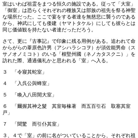
室はいわば祖霊をまつる恒久の施設である。従って「大室」
「御室」は恐らくそれぞれの種族又は部族の祖先を祭る神聖
な場所だった。ここで宴をする者達を無慈悲に襲うのである
から、神武にしても倭建（ヤマトタケル）にしても彼らとは
同じ価値観を持たない者達だっただろう。
さて、更に『古事記』で印象に残る用例がある。追われて命
からがらの葦原色許男（アシハラシコヲ）が須佐能男命（ス
サノオノミコト）のいる「根堅州國（ネノカタスクニ）」を
訪れた際、通過儀礼かと思われる「室」へ入る。
３ 「令寢其蛇室」
４ 「入呉公與蜂室」
５ 「喚入八田閒大室」
６ 「爾握其神之髮 其室毎椽著 而五百引石 取塞其室
戸」
７ 「聞驚 而引仆其室」
３、４で「室」の前に名がついていることから、それぞれ祖