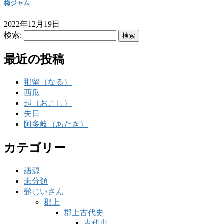
梅ジャム
2022年12月19日
検索:
最近の投稿
那留（なる）
西瓜
起（おこし）
失日
阿多岐（あたぎ）
カテゴリー
語源
未分類
髭じいさん
郡上
郡上古代史
古代史