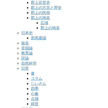
郡上近世史
郡上の方言と歴史
郡上の民俗
郡上の地名
広域
郡上の地名
日本史
邪馬臺国
仮名
音韻論
教育論
評論
自然科学
日常
食
コラム
じいさん
四季
心象
点描
経世