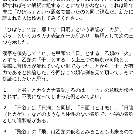
択すればその解釈に組することになりかねない。これは昨年
末に「ひぼら」という題名で書いたのと同じ視点だ。新たに
読まれる人は検索してみてください。
「ひぼら」では、郡上で「日洞」という表記が二カ所、「ヒ
ボラ」というカタカナ表記が一カ所あり、解釋として次の三
つを示した。
漢字を優先して「ヒ」を甲類の「日」とする、乙類の「火」
とする、乙類の「干」とする。以上三つの解釈が可能とし、
実際に普段水が流れていない洞であったことから「干」が有
力であると推論した。今回はこの類似例を見て頂いて、その
傍証にしたいと思う。
１ 「ヒ谷」とカタカナ表記するのは、「ヒ」の意味が伝承
されず、不明になってしまった例とみてよい。
２ 「日谷」は「日洞」と同様、「日面（ヒオモ）」「日陰
（ヒカゲ）」などのような具体性のない名称で、小字の名称
として違和感がある。
３ 「飛谷」の「飛」は乙類の仮名とみることも出来るので