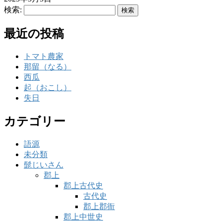
検索:
最近の投稿
トマト農家
那留（なる）
西瓜
起（おこし）
失日
カテゴリー
語源
未分類
髭じいさん
郡上
郡上古代史
古代史
郡上郡衙
郡上中世史