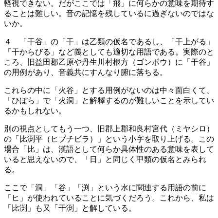
軽視できない。だがここでは「飛」に何らかの意味を期待す
ることは難しい。音の記憶を残しているに過ぎないのではな
いか。
４ 「干谷」の「干」は乙類の仮名であるし、「干上がる」
「干からびる」など義としても適切な用語である。実際のと
ころ、旧益田郡乙原や丹生川村根方（ゴンボウ）に「干谷」
の用例があり、音義共にすんなり腑に落ちる。
これらの中に「火谷」とする用例がないのは中々面白くて、
「ひぼら」で「火洞」と解釋するのが難しいことを示してい
るかもしれない。
別の視点としてもう一つ、旧郡上郡和良村宮代（ミヤシロ）
の「比渕平（ヒブチビラ）」という小字を取り上げる。この
場合「比」は、漢語として何らか具体性のある意味を表して
いると思えないので、「日」と同じく甲類の仮名とみられ
る。
ここで「洞」「谷」「渕」という水に関連する用語の前に
「ヒ」が使われていることに気づくだろう。これから、私は
「比渕」も又「干渕」と解している。