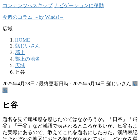
コンテンツへスキップ
ナビゲーションに移動
今週のコラム ～by Winds!～
広域
HOME
髭じいさん
郡上
郡上の地名
広域
ヒ谷
2025年4月28日
/ 最終更新日時 :
2025年5月14日
髭じいさん
広
域
ヒ谷
題名を見て違和感を感じたのではなかろうか。「日谷」「飛
谷」「干谷」など漢語で表されるところが多いが、ヒ谷もま
た実際にあるので、敢えてこれを題名にしたみた。漢語表記
はそれぞれの地区における解釈がなされており、どれかを選