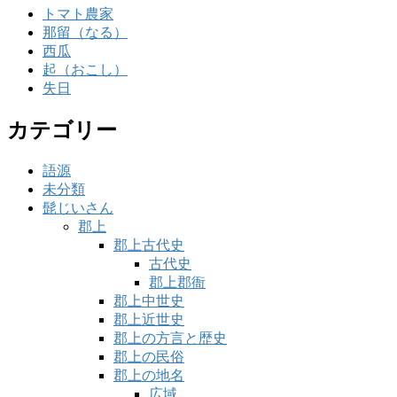
トマト農家
那留（なる）
西瓜
起（おこし）
失日
カテゴリー
語源
未分類
髭じいさん
郡上
郡上古代史
古代史
郡上郡衙
郡上中世史
郡上近世史
郡上の方言と歴史
郡上の民俗
郡上の地名
広域