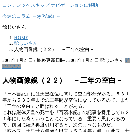
コンテンツへスキップ
ナビゲーションに移動
今週のコラム ～by Winds!～
髭じいさん
HOME
髭じいさん
人物画像鏡（２２） －三年の空白－
2008年1月21日
/ 最終更新日時 :
2008年1月21日
髭じいさん
髭
じいさん
人物画像鏡（２２） －三年の空白－
『日本書紀』には天皇在位に関して空白部分がある。５３１
年から５３３年までの三年間が空位になっているので、また
「三年の空白」と呼ばれることがある。
これは継体天皇の死亡を『百済本記』の記事を採用して５３
１年にした為ということになっている。重要と思われるの
で、前回に続き再度引用すると、次のようなものだ。
「或本云 天皇廿八年歳次甲寅（５３４年）崩 而此云 廿