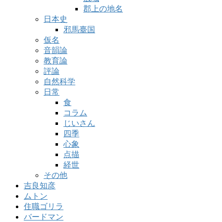
郡上の地名
日本史
邪馬臺国
仮名
音韻論
教育論
評論
自然科学
日常
食
コラム
じいさん
四季
心象
点描
経世
その他
吉良知彦
ムトン
住職ゴリラ
バードマン