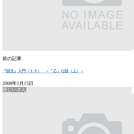
前の記事
『説文』入門（１５） －「乙」な話（上）－
2008年1月15日
髭じいさん