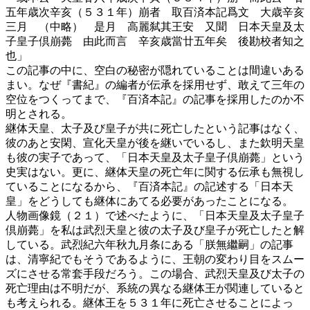
五年歳次辛亥（５３１年）崩者 取百済本記爲文 大歳辛亥
三月 （中略） 是月 高麗弑其王安 又聞 日本天皇及太
子皇子倶崩薨 由此而言 辛亥歳當廿五年矣 後勘校者知之
也」
この記事の中に、空白の秘密が隠れていることは間違いある
まい。なぜ『書紀』の編者が伝承を採用せず、敢えて三年の
空位をつくってまで、『百済本記』の記事を採用したのか不
明とされる。
継体天皇、太子及び皇子が共に死亡したという記事はなく、
彼のあと安閑、宣化天皇が後を継いでいるし、また欽明天皇
も彼の実子であって、「日本天皇及太子皇子倶崩薨」という
史実はない。更に、継体天皇の死亡年に関する伝承も無視し
ていることになるから、『百済本記』の記述する「日本天
皇」をどうしても継体にあてる必要があったことになる。
人物画像鏡（２１）で述べたように、「日本天皇及太子皇子
倶崩薨」を私は武烈天皇と彼の太子及び皇子が死亡したと解
している。武烈紀六年秋九月条にある「朕無繼嗣」の記事
は、清寧紀でもそうであるように、王朝の変わり目をスムー
ズにさせる常套手段だろう。この場合、武烈天皇及び太子の
死亡理由は不明だが、系統の異なる継体王が関連していると
も考えられる。継体王を５３１年に死亡させることによっ