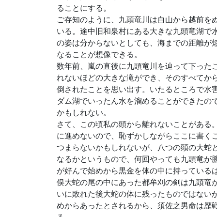
ることにする。
ご存知のように、九頭竜川は白山から越前を
いる。途中旧和泉村にある大きな九頭竜湖で
の姿は分からないとしても、海までの距離が
なることが想像できる。
数年前、嵐の直後に九頭竜川を辿って下った
れないほどの大きな滝ができ、そのすべてか
倒されたことを思い出す。いたるところで水
ダム湖でいったん水を溜めることができたの
かもしれない。
さて、この頃私の頭から離れないことがある
に進めないので、恥ずかしながらここに書く
つまらないかもしれないが、八つの頭の大蛇
なるかというもので、何回やっても九頭竜が
が好んで始めから黒金を体の中に持っている
俣大蛇の尾の中にあった都牟刈の剣は九頭竜
いに敗れた後大蛇の体に残ったものではない
めからあったとされるから、須佐之男命は歴