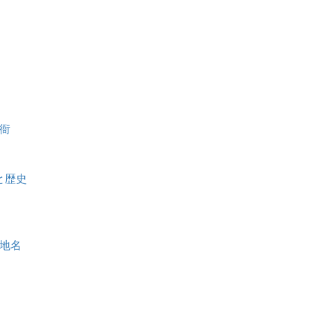
衙
と歴史
地名