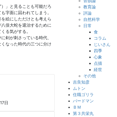
音韻論
ず）」と見ることも可能だろ
教育論
ても字面に囚われてしまう。
評論
姿を絵にしただけとも考えら
自然科学
が八俣大蛇を退治するために
日常
てくる気がする。
食
中に剣が刺さっている時代、
コラム
なくなった時代の三つに分け
じいさん
四季
心象
点描
経世
その他
吉良知彦
ムトン
住職ゴリラ
バードマン
17日
ＢＭ
第３共栄丸