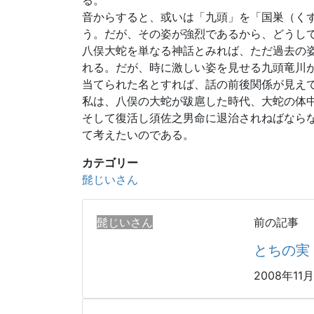
る。
音からすると、或いは「九頭」を「国巣（く
う。だが、その姿が強烈であるから、どうし
八俣大蛇を単なる神話とみれば、ただ過去の
れる。だが、時に激しい姿を見せる九頭竜川
当てられた名とすれば、話の前後関係が見え
私は、八俣の大蛇が跋扈した時代、大蛇の体
そして復活し須佐之男命に退治されねばなら
て考えたいのである。
カテゴリー
髭じいさん
髭じいさん
前の記事
とちの実
2008年11月