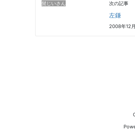
髭じいさん
次の記事
左鎌
2008年12
Pow