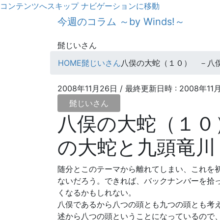
コンテンツへスキップ
ナビゲーションに移動
今週のコラム ～by Winds!～
髭じいさん
HOME
髭じいさん
八俣の大蛇（１０） －八
2008年11月26日
/ 最終更新日時 :
2008年11
髭じいさん
八俣の大蛇（１０
の大蛇と九頭竜川
随分とこのテーマから離れてしまい、これを
ないだろう。できれば、バックナンバーを拾
くなるかもしれない。
八俣であるから八つの頭とも九つの頭とも考
述から八つの頭ということになっているので