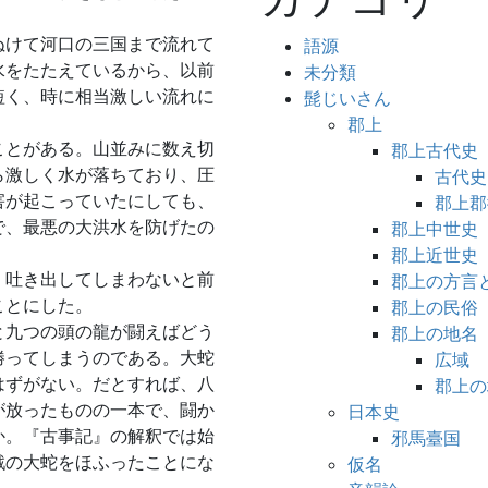
ぬけて河口の三国まで流れて
語源
水をたたえているから、以前
未分類
短く、時に相当激しい流れに
髭じいさん
郡上
ことがある。山並みに数え切
郡上古代史
ら激しく水が落ちており、圧
古代史
害が起こっていたにしても、
郡上郡
で、最悪の大洪水を防げたの
郡上中世史
郡上近世史
。吐き出してしまわないと前
郡上の方言
ことにした。
郡上の民俗
と九つの頭の龍が闘えばどう
郡上の地名
勝ってしまうのである。大蛇
広域
はずがない。だとすれば、八
郡上の
が放ったものの一本で、闘か
日本史
か。『古事記』の解釈では始
邪馬臺国
戦の大蛇をほふったことにな
仮名