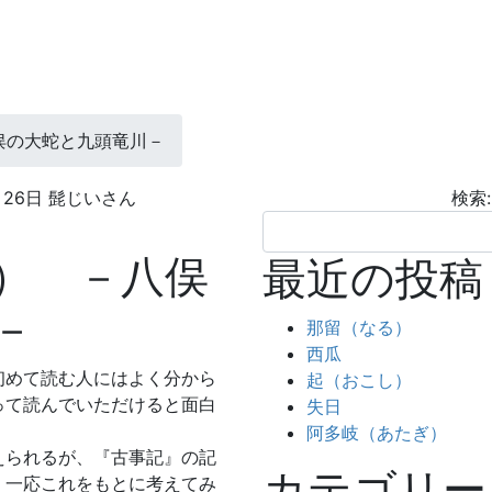
俣の大蛇と九頭竜川－
月26日
髭じいさん
検索:
） －八俣
最近の投稿
－
那留（なる）
西瓜
初めて読む人にはよく分から
起（おこし）
って読んでいただけると面白
失日
阿多岐（あたぎ）
えられるが、『古事記』の記
カテゴリー
、一応これをもとに考えてみ