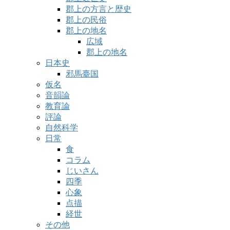
郡上の方言と歴史
郡上の民俗
郡上の地名
広域
郡上の地名
日本史
邪馬臺国
仮名
音韻論
教育論
評論
自然科学
日常
食
コラム
じいさん
四季
心象
点描
経世
その他