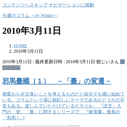
コンテンツへスキップ
ナビゲーションに移動
今週のコラム ～by Winds!～
2010年3月11日
HOME
2010年3月11日
2010年3月11日
/ 最終更新日時 :
2010年3月11日
髭じいさん
髭
じいさん
邪馬臺國（１） －「臺」の変遷－
相変わらず古臭いことを考えるものだと自分でも感じ始めて
いる。コラムという場に相応しいテーマであるかどうかの不
安もある。楽しんでいただけているだろうか。 『説文』入
門の「壹」「臺」に関するシリーズで、『後漢書』倭条の
「邪馬 […]