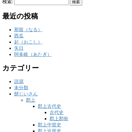
検索:
最近の投稿
那留（なる）
西瓜
起（おこし）
失日
阿多岐（あたぎ）
カテゴリー
語源
未分類
髭じいさん
郡上
郡上古代史
古代史
郡上郡衙
郡上中世史
郡上近世史