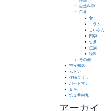
評論
自然科学
日常
食
コラム
じいさん
四季
心象
点描
経世
その他
吉良知彦
ムトン
住職ゴリラ
バードマン
ＢＭ
第３共栄丸
アーカイ