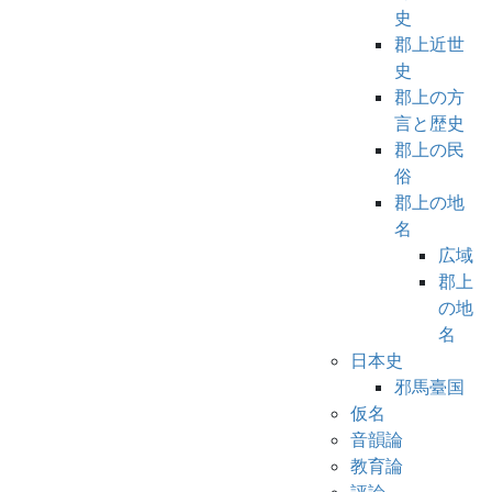
史
郡上近世
史
郡上の方
言と歴史
郡上の民
俗
郡上の地
名
広域
郡上
の地
名
日本史
邪馬臺国
仮名
音韻論
教育論