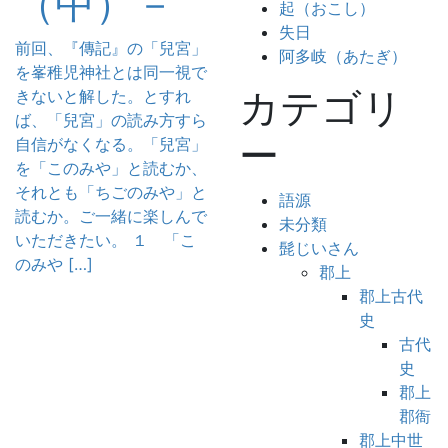
（中）－
起（おこし）
失日
前回、『傳記』の「兒宮」
阿多岐（あたぎ）
を峯稚児神社とは同一視で
カテゴリ
きないと解した。とすれ
ば、「兒宮」の読み方すら
ー
自信がなくなる。「兒宮」
を「このみや」と読むか、
それとも「ちごのみや」と
語源
読むか。ご一緒に楽しんで
未分類
いただきたい。 １ 「こ
髭じいさん
のみや […]
郡上
郡上古代
史
古代
史
郡上
郡衙
郡上中世