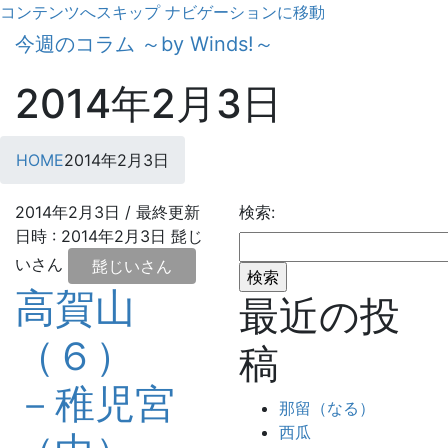
コンテンツへスキップ
ナビゲーションに移動
今週のコラム ～by Winds!～
2014年2月3日
HOME
2014年2月3日
2014年2月3日
/ 最終更新
検索:
日時 :
2014年2月3日
髭じ
いさん
髭じいさん
高賀山
最近の投
（６）
稿
－稚児宮
那留（なる）
西瓜