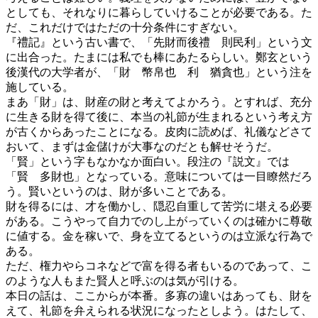
としても、それなりに暮らしていけることが必要である。た
だ、これだけではただの十分条件にすぎない。
『禮記』という古い書で、「先財而後禮 則民利」という文
に出合った。たまには私でも棒にあたるらしい。鄭玄という
後漢代の大学者が、「財 幣帛也 利 猶貪也」という注を
施している。
まあ「財」は、財産の財と考えてよかろう。とすれば、充分
に生きる財を得て後に、本当の礼節が生まれるという考え方
が古くからあったことになる。皮肉に読めば、礼儀などさて
おいて、まずは金儲けが大事なのだとも解せそうだ。
「賢」という字もなかなか面白い。段注の『説文』では
「賢 多財也」となっている。意味については一目瞭然だろ
う。賢いというのは、財が多いことである。
財を得るには、才を働かし、隠忍自重して苦労に堪える必要
がある。こうやって自力でのし上がっていくのは確かに尊敬
に値する。金を稼いで、身を立てるというのは立派な行為で
ある。
ただ、権力やらコネなどで富を得る者もいるのであって、こ
のような人もまた賢人と呼ぶのは気が引ける。
本日の話は、ここからが本番。多寡の違いはあっても、財を
えて、礼節を弁えられる状況になったとしよう。はたして、