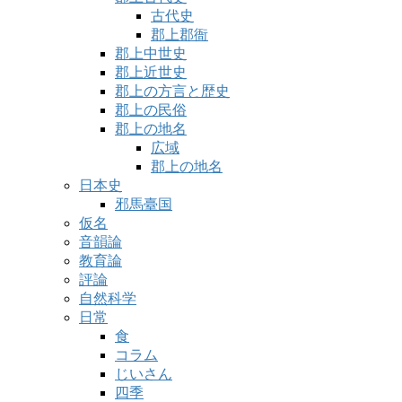
古代史
郡上郡衙
郡上中世史
郡上近世史
郡上の方言と歴史
郡上の民俗
郡上の地名
広域
郡上の地名
日本史
邪馬臺国
仮名
音韻論
教育論
評論
自然科学
日常
食
コラム
じいさん
四季