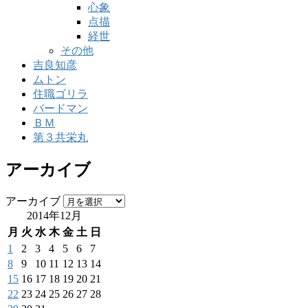
心象
点描
経世
その他
吉良知彦
ムトン
住職ゴリラ
バードマン
ＢＭ
第３共栄丸
アーカイブ
アーカイブ
2014年12月
月
火
水
木
金
土
日
1
2
3
4
5
6
7
8
9
10
11
12
13
14
15
16
17
18
19
20
21
22
23
24
25
26
27
28