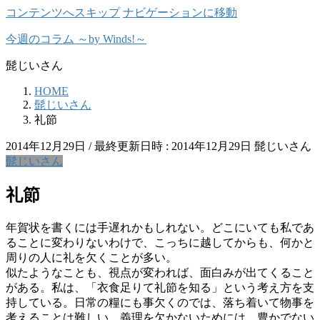
コンテンツへスキップ
ナビゲーションに移動
今週のコラム ～by Winds!～
髭じいさん
HOME
髭じいさん
礼節
2014年12月29日
/ 最終更新日時 :
2014年12月29日
髭じいさん
髭じいさん
礼節
年賀状を書くには手遅れかもしれない。どこにいても私であ
ることに変わりないわけで、こっちに越してからも、何かと
周りの人に礼を欠くことが多い。
似たようなことも、視点が変われば、面白みが出てくること
がある。私は、「衣食足りて礼節を知る」という考え方を支
持している。日常の糧にも事欠くのでは、落ち着いて物事を
考えることは難しい。義理を欠かないためには、豊かでない