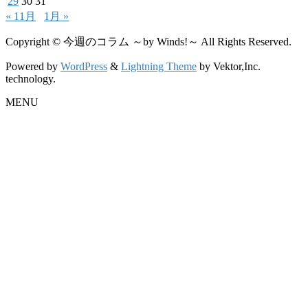
29
30
31
« 11月
1月 »
Copyright © 今週のコラム ～by Winds!～ All Rights Reserved.
Powered by
WordPress
&
Lightning Theme
by Vektor,Inc.
technology.
MENU