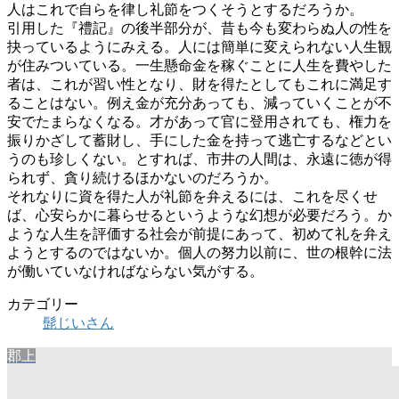
人はこれで自らを律し礼節をつくそうとするだろうか。
引用した『禮記』の後半部分が、昔も今も変わらぬ人の性を
抉っているようにみえる。人には簡単に変えられない人生観
が住みついている。一生懸命金を稼ぐことに人生を費やした
者は、これが習い性となり、財を得たとしてもこれに満足す
ることはない。例え金が充分あっても、減っていくことが不
安でたまらなくなる。才があって官に登用されても、権力を
振りかざして蓄財し、手にした金を持って逃亡するなどとい
うのも珍しくない。とすれば、市井の人間は、永遠に徳が得
られず、貪り続けるほかないのだろうか。
それなりに資を得た人が礼節を弁えるには、これを尽くせ
ば、心安らかに暮らせるというような幻想が必要だろう。か
ような人生を評価する社会が前提にあって、初めて礼を弁え
ようとするのではないか。個人の努力以前に、世の根幹に法
が働いていなければならない気がする。
カテゴリー
髭じいさん
郡上