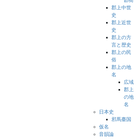
郡衙
郡上中世
史
郡上近世
史
郡上の方
言と歴史
郡上の民
俗
郡上の地
名
広域
郡上
の地
名
日本史
邪馬臺国
仮名
音韻論