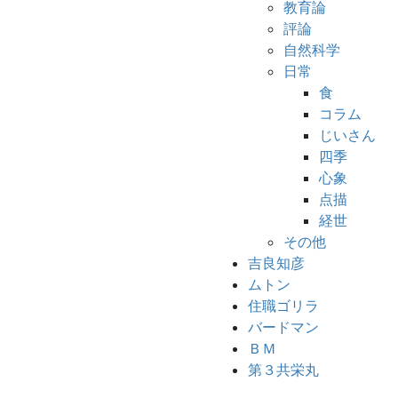
教育論
評論
自然科学
日常
食
コラム
じいさん
四季
心象
点描
経世
その他
吉良知彦
ムトン
住職ゴリラ
バードマン
ＢＭ
第３共栄丸