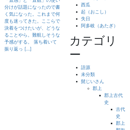
「直感」と「直観」の使い
西瓜
分けが話題になったので書
起（おこし）
く気になった。これまで何
失日
度も迷ってきた。ここらで
阿多岐（あたぎ）
決着をつけたいが、どうな
ることやら。難航しそうな
カテゴリ
予感がする。 落ち着いて
振り返っ […]
ー
語源
未分類
髭じいさん
郡上
郡上古代
史
古代
史
郡上