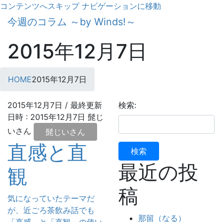
コンテンツへスキップ
ナビゲーションに移動
今週のコラム ～by Winds!～
2015年12月7日
HOME
2015年12月7日
2015年12月7日
/ 最終更新
検索:
日時 :
2015年12月7日
髭じ
いさん
髭じいさん
直感と直
最近の投
観
稿
気になっていたテーマだ
が、近ごろ茶飲み話でも
那留（なる）