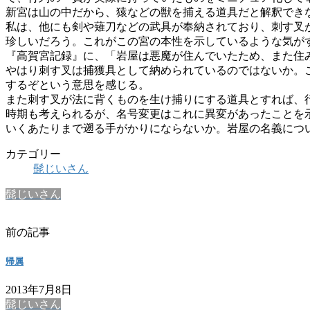
新宮は山の中だから、猿などの獣を捕える道具だと解釈でき
私は、他にも剣や薙刀などの武具が奉納されており、刺す叉
珍しいだろう。これがこの宮の本性を示しているような気が
『高賀宮記録』に、「岩屋は悪魔が住んでいたため、また住
やはり刺す叉は捕獲具として納められているのではないか。
するぞという意思を感じる。
また刺す叉が法に背くものを生け捕りにする道具とすれば、
時期も考えられるが、名号変更はこれに異変があったことを
いくあたりまで遡る手がかりにならないか。岩屋の名義につ
カテゴリー
髭じいさん
髭じいさん
前の記事
帰属
2013年7月8日
髭じいさん