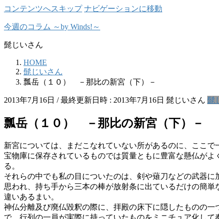
コンテンツへスキップ
ナビゲーションに移動
今週のコラム ～by Winds!～
髭じいさん
HOME
髭じいさん
瓢岳（１０） －那比の新宮（下）－
2013年7月16日
/ 最終更新日時 :
2013年7月16日
髭じいさん
髭
瓢岳（１０） －那比の新宮（下）－
新宮については、まだこなれていない所があるのに、ここで
宝物庫に保存されているものでは質量ともに豊富な懸仏がよ
る。
それらの中でも私の目についたのは、剣や薙刀などの武器に
思われ、持ち手から三本の棒が放射条に出ているだけの簡単
違いあるまい。
神仏分離及び廃仏毀釈の際に、拝殿の床下に隠したものの一
で、行列の一員が実際に持っていたものをミニチュア化して