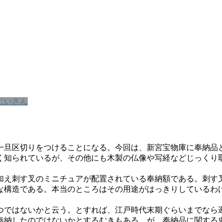
じいさん
一旦区切りをつけることになる。今回は、新宮宝物庫に奉納品
く知られているが、その他にも木製の仏像や写経などじっくり
加え刺す叉のミニチュアが配置されている奉納額である。刺す
な構造である。本当のところはその用途がはっきりしているわ
つではないかと云う。とすれば、江戸時代末期ぐらいまでなら
奉納したのではないかとするむきもある。が、奉納品に関する