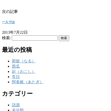
次の記事
一人では
2013年7月22日
検索:
最近の投稿
那留（なる）
西瓜
起（おこし）
失日
阿多岐（あたぎ）
カテゴリー
語源
未分類