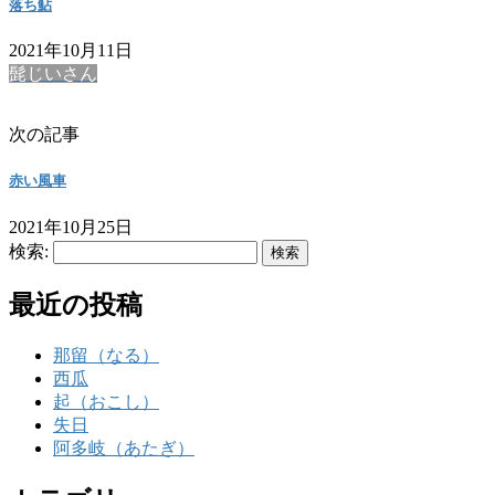
落ち鮎
2021年10月11日
髭じいさん
次の記事
赤い風車
2021年10月25日
検索:
最近の投稿
那留（なる）
西瓜
起（おこし）
失日
阿多岐（あたぎ）