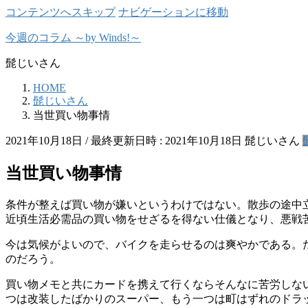
コンテンツへスキップ
ナビゲーションに移動
今週のコラム ～by Winds!～
髭じいさん
HOME
髭じいさん
当世買い物事情
2021年10月18日
/ 最終更新日時 :
2021年10月18日
髭じいさん
当世買い物事情
条件が整えば買い物が嫌いというわけではない。散歩の途中
近頃生活必需品の買い物をせざるを得ない仕儀となり、悪戦
今は気候がよいので、バイクを走らせるのは爽やかである。
のだろう。
買い物メモと共にカードを携えて行くならそんなに苦労しな
つは改装したばかりのスーパー、もう一つは町はずれのドラ