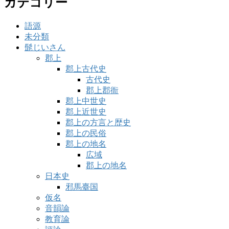
カテゴリー
語源
未分類
髭じいさん
郡上
郡上古代史
古代史
郡上郡衙
郡上中世史
郡上近世史
郡上の方言と歴史
郡上の民俗
郡上の地名
広域
郡上の地名
日本史
邪馬臺国
仮名
音韻論
教育論