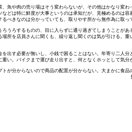
菜、魚や肉の売り場はそう変わらないが、その他はかなり変わ
ツなどは特に鮮度が大事というのは承知だが、見極めるのは容
するべきなのは分かっていても、取りやす所から無作為に取っ
うろうろするものの、目に入らずに通り過ぎてしまうことがあ
る場所を店員さんに聞くも、繰り返し聞くのは気が引ける。重
金を出す必要が無いし、小銭で困ることはない。年寄り二人分
に重い。バイクまで運び走り出すと、何となくホッとして気分
プトが分からないので商品の配置が分からない。大まかに食品
ぎた。 髭じい