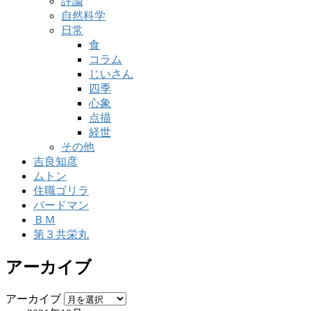
評論
自然科学
日常
食
コラム
じいさん
四季
心象
点描
経世
その他
吉良知彦
ムトン
住職ゴリラ
バードマン
ＢＭ
第３共栄丸
アーカイブ
アーカイブ