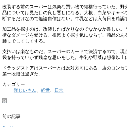
改装する前のスーパーは気楽な買い物で結構行っていた。野
品については見た目の良し悪しになる。大根、白菜やキャベ
断するだけなので無論自信はない。牛乳などは入荷日を確認
加工品を探すのは、改装したばかりなのでなかなか難しい。
構なダメージを受ける。根気よく探す気にならず、商品のあ
腰までしくしくする。
支払いは楽なものだ。スーパーのカードで決済するので、現
袋を持っていかず残念な思いをした。牛乳や野菜は想像以上
ドラッグストアはスーパーとは反対方向にある。店のコンセ
第一段階は過
カテゴリー
髭じいさん
、
経世
、
日常
食
前の記事